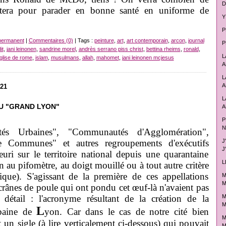
D
stera pour parader en bonne santé en uniforme de
Y
P
permanent
|
Commentaires (0)
| Tags :
peinture
,
art
,
art contemporain
,
arcon
,
journal
P
it
,
jani leinonen
,
sandrine morel
,
andrès serrano piss christ
,
bettina rheims
,
ronald
,
L
glise de rome
,
islam
,
musulmans
,
allah
,
mahomet
,
jani leinonen mcjesus
A
L
A
021
L
U "GRAND LYON"
A
P
N
s Urbaines", "Communautés d'Agglomération",
J
 Communes" et autres regroupements d'exécutifs
J
uri sur le territoire national depuis une quarantaine
L
n au pifomètre, au doigt mouillé ou à tout autre critère
ique). S'agissant de la première de ces appellations
M
M
 crânes de poule qui ont pondu cet œuf-là n'avaient pas
M
détail : l'acronyme résultant de la création de la
M
L
baine de
yon. Car dans le cas de notre cité bien
M
 un sigle (à lire verticalement ci-dessous) qui pouvait
M