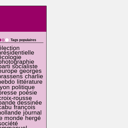
Tags populaires
élection
présidentielle
écologie
photographie
parti socialiste
europe
georges
brassens
charlie
hebdo
littérature
lyon
politique
presse
poésie
croix-rousse
bande dessinée
cabu
françois
hollande
journal
le monde
hergé
société