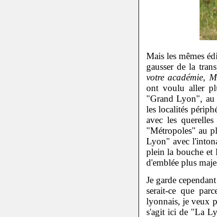
Mais les mêmes édil
gausser de la tran
votre académie, 
ont voulu aller p
"Grand Lyon", au ri
les localités périp
avec les querelles
"Métropoles" au p
Lyon" avec l'intona
plein la bouche et 
d'emblée plus maje
Je garde cependant 
serait-ce que parc
lyonnais, je veux p
s'agit ici de "La 