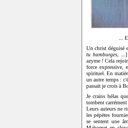
...
Un christ déguisé 
tu hamburges, ...
]
azyme ! Cela rejoin
force expressive, 
spirituel. En matiè
un autre temps : c'
passait je crois à B
Je crains hélas qu
tombent carrément à
Leurs auteurs ne ri
les pépètes fournie
se sentent une âm
Mahomet en clow