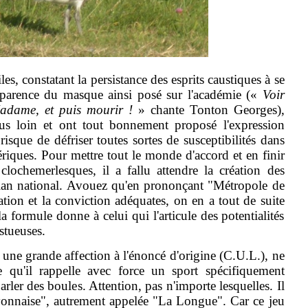
es, constatant la persistance des esprits caustiques à se
sparence du masque ainsi posé sur l'académie («
Voir
Madame, et puis mourir !
» chante Tonton Georges),
lus loin et ont tout bonnement proposé l'expression
sque de défriser toutes sortes de susceptibilités dans
hériques. Pour mettre tout le monde d'accord et en finir
 clochemerlesques, il a fallu attendre la création des
lan national. Avouez qu'en prononçant "Métropole de
tion et la conviction adéquates, on en a tout de suite
la formule donne à celui qui l'articule des potentialités
stueuses.
une grande affection à l'énoncé d'origine (C.U.L.), ne
e qu'il rappelle avec force un sport spécifiquement
arler des boules. Attention, pas n'importe lesquelles. Il
Lyonnaise", autrement appelée "La Longue". Car ce jeu