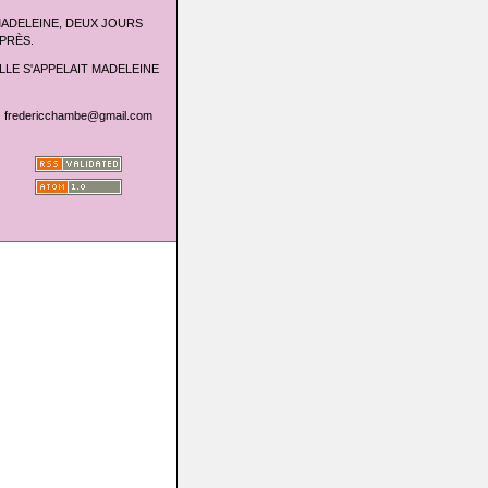
ADELEINE, DEUX JOURS
PRÈS.
LLE S'APPELAIT MADELEINE
fredericchambe@gmail.com