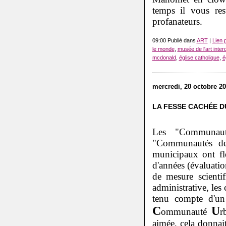
temps il vous re
profanateurs.
09:00 Publié dans
ART
|
Lien 
le monde
,
musée de l'art interd
mcdonald
,
église catholique
,
é
mercredi, 20 octobre 2
LA FESSE CACHÉE D
Les "Communauté
"Communautés de
municipaux ont fle
d'années (évaluatio
de mesure scientif
administrative, les
tenu compte d'un 
C
U
ommunauté
r
aimée, cela donnait