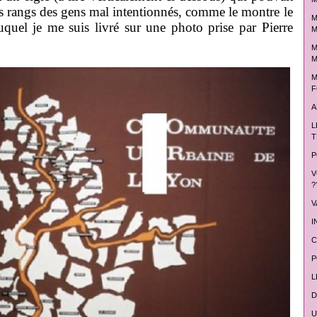
les rangs des gens mal intentionnés, comme le montre le
M
auquel je me suis livré sur une photo prise par Pierre
M
M
M
M
F
A
L
T
P
V
?
V
I
C
P
L
D
U