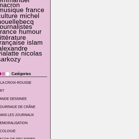
emmanuel
macron
musique
france
culture
michel
houellebecq
journalistes
france
humour
littérature
française
islam
alexandre
vialatte
nicolas
sarkozy
Catégories
 LA CROIX-ROUSSE
RT
ANDE DESSINEE
OURRAGE DE CRÂNE
ANS LES JOURNAUX
EMORALISATION
COLOGIE