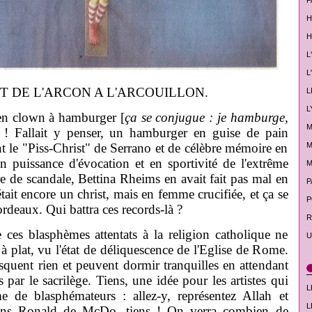
F
H
H
L
L
 ET DE L'ARCON A L'ARCOUILLON.
L
L
en clown à hamburger [
ça se conjugue : je hamburge,
M
 ! Fallait y penser, un hamburger en guise de pain
M
t le "Piss-Christ" de Serrano et de célèbre mémoire en
en puissance d'évocation et en sportivité de l'extrême
M
re de scandale, Bettina Rheims en avait fait pas mal en
P
était encore un christ, mais en femme crucifiée, et ça se
P
ordeaux. Qui battra ces records-là ?
R
e ces blasphèmes attentats à la religion catholique ne
U
 plat, vu l'état de déliquescence de l'Eglise de Rome.
squent rien et peuvent dormir tranquilles en attendant
s par le sacrilège. Tiens, une idée pour les artistes qui
L
e de blasphémateurs : allez-y, représentez Allah et
L
ns Ronald de McDo, tiens ! On verra combien de