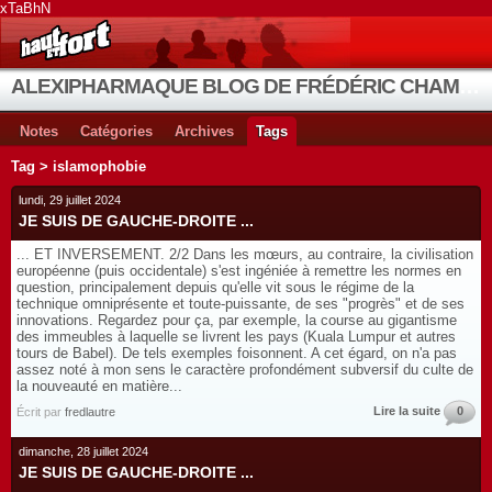
xTaBhN
ALEXIPHARMAQUE BLOG DE FRÉDÉRIC CHAMBE
Notes
Catégories
Archives
Tags
Tag > islamophobie
lundi, 29 juillet 2024
JE SUIS DE GAUCHE-DROITE ...
... ET INVERSEMENT. 2/2 Dans les mœurs, au contraire, la civilisation
européenne (puis occidentale) s'est ingéniée à remettre les normes en
question, principalement depuis qu'elle vit sous le régime de la
technique omniprésente et toute-puissante, de ses "progrès" et de ses
innovations. Regardez pour ça, par exemple, la course au gigantisme
des immeubles à laquelle se livrent les pays (Kuala Lumpur et autres
tours de Babel). De tels exemples foisonnent. A cet égard, on n'a pas
assez noté à mon sens le caractère profondément subversif du culte de
la nouveauté en matière...
Lire la suite
0
Écrit par
fredlautre
dimanche, 28 juillet 2024
JE SUIS DE GAUCHE-DROITE ...