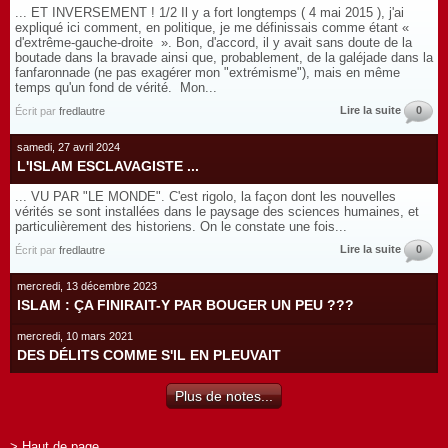
... ET INVERSEMENT ! 1/2 Il y a fort longtemps ( 4 mai 2015 ), j'ai
expliqué ici comment, en politique, je me définissais comme étant «
d'extrême-gauche-droite ». Bon, d'accord, il y avait sans doute de la
boutade dans la bravade ainsi que, probablement, de la galéjade dans la
fanfaronnade (ne pas exagérer mon "extrémisme"), mais en même
temps qu'un fond de vérité. Mon...
Lire la suite
0
Écrit par
fredlautre
samedi, 27 avril 2024
L'ISLAM ESCLAVAGISTE ...
... VU PAR "LE MONDE". C'est rigolo, la façon dont les nouvelles
vérités se sont installées dans le paysage des sciences humaines, et
particulièrement des historiens. On le constate une fois...
Lire la suite
0
Écrit par
fredlautre
mercredi, 13 décembre 2023
ISLAM : ÇA FINIRAIT-Y PAR BOUGER UN PEU ???
mercredi, 10 mars 2021
DES DÉLITS COMME S'IL EN PLEUVAIT
Plus de notes...
> Haut de page