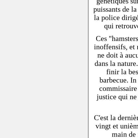
génétiques sur
puissants de la
la police diri
qui retrouv
Ces "hamsters
inoffensifs, e
ne doit à aucu
dans la nature
finir la be
barbecue. In
commissaire 
justice qui ne
C'est la derni
vingt et uniè
main de 