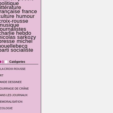
politique
littérature
française
france
culture
humour
croix-rousse
musique
journalistes
charlie hebdo
nicolas sarkozy
presse
michel
houellebecq
parti socialiste
Catégories
 LA CROIX-ROUSSE
RT
ANDE DESSINEE
OURRAGE DE CRÂNE
ANS LES JOURNAUX
EMORALISATION
COLOGIE