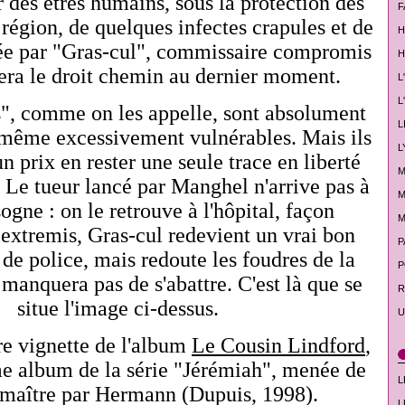
 des êtres humains, sous la protection des
F
 région, de quelques infectes crapules et de
H
gée par "Gras-cul", commissaire compromis
H
era le droit chemin au dernier moment.
L
L
", comme on les appelle, sont absolument
L
t même excessivement vulnérables. Mais ils
L
n prix en rester une seule trace en liberté
M
. Le tueur lancé par Manghel n'arrive pas à
M
sogne : on le retrouve à l'hôpital, façon
M
 extremis, Gras-cul redevient un vrai bon
P
de police, mais redoute les foudres de la
P
 manquera pas de s'abattre. C'est là que se
R
situe l'image ci-dessus.
U
ère vignette de l'album
Le Cousin Lindford
,
me album de la série "Jérémiah", menée de
L
maître par Hermann (Dupuis, 1998).
L