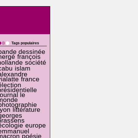
Tags populaires
bande dessinée
hergé
françois
hollande
société
cabu
islam
alexandre
vialatte
france
élection
présidentielle
journal le
monde
photographie
lyon
littérature
georges
brassens
écologie
europe
emmanuel
macron
poésie