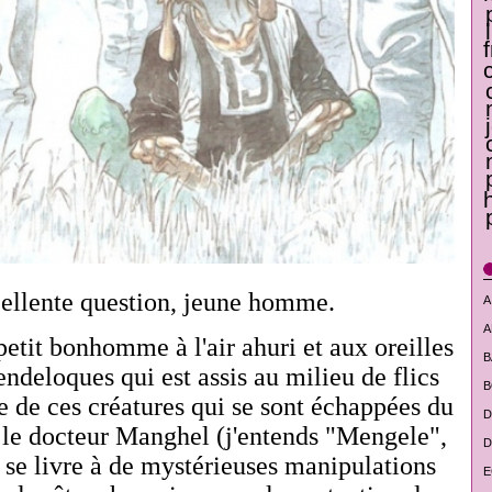
ellente question, jeune homme.
A
A
petit bonhomme à l'air ahuri et aux oreilles
B
deloques qui est assis au milieu de flics
B
e de ces créatures qui se sont échappées du
D
 le docteur Manghel (j'entends "Mengele",
D
se livre à de mystérieuses manipulations
E