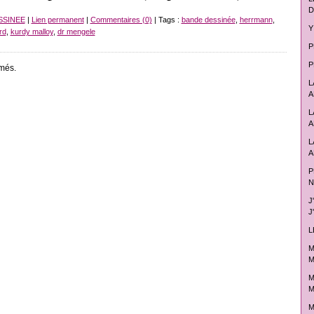
D
SSINEE
|
Lien permanent
|
Commentaires (0)
| Tags :
bande dessinée
,
herrmann
,
Y
rd
,
kurdy malloy
,
dr mengele
P
P
més.
L
A
L
A
L
A
P
N
J
J
L
M
M
M
M
M