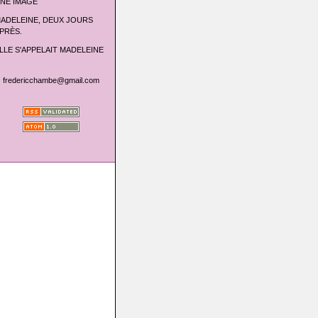
NE IMAGE
ADELEINE, DEUX JOURS
PRÈS.
LLE S'APPELAIT MADELEINE
fredericchambe@gmail.com