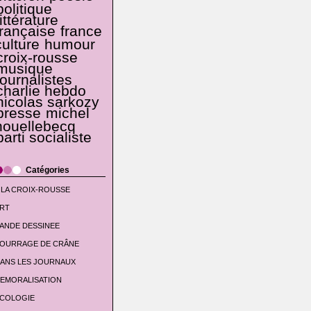
politique
littérature
française
france
culture
humour
croix-rousse
musique
journalistes
charlie hebdo
nicolas sarkozy
presse
michel
houellebecq
parti socialiste
Catégories
 LA CROIX-ROUSSE
RT
ANDE DESSINEE
OURRAGE DE CRÂNE
ANS LES JOURNAUX
EMORALISATION
COLOGIE