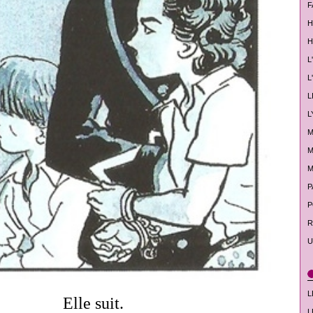
F
H
H
L
L
L
L
M
M
M
P
P
R
U
L
Elle suit.
L