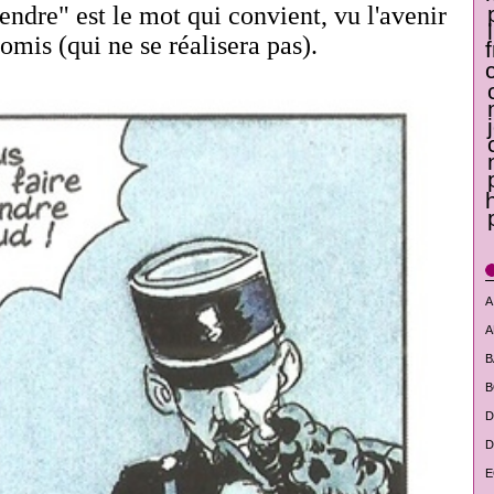
endre" est le mot qui convient, vu l'avenir
omis (qui ne se réalisera pas).
A
A
B
B
D
D
E