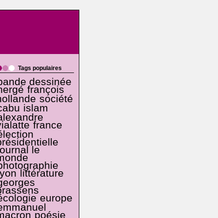
Tags populaires
bande dessinée
hergé
françois
hollande
société
cabu
islam
alexandre
vialatte
france
élection
présidentielle
journal le
monde
photographie
lyon
littérature
georges
brassens
écologie
europe
emmanuel
macron
poésie