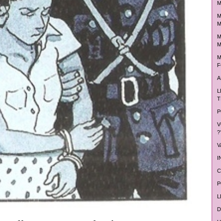
M
M
M
M
M
M
F
A
L
T
P
V
?
V
I
C
P
L
D