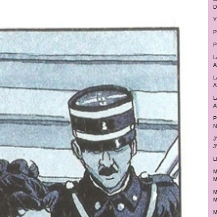
D
Y
P
P
L
A
L
A
L
A
P
N
J
J
L
M
M
M
M
M