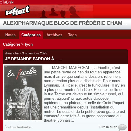
xTaBhN
ALEXIPHARMAQUE BLOG DE FRÉDÉRIC CHAMBE
Notes
Catégories
Archives
Tags
Catégorie > lyon
dimanche, 09 novembre 2025
JE DEMANDE PARDON À ......
...... MARCEL MARÉCHAL. La Ficelle , c'est
une petite revue de rien du tout en apparence,
mais il arrive que certains dossiers retiennent
mon attention plus que d'habitude. Pour nous
Lyonnais, la Ficelle, c'est le funiculaire. Il n'y en
a plus pour monter à la Croix-Rousse : celle de
la rue Terme est devenue un simple tunnel, qui
permet aujourd'hui aux autos d'accéder
rapidement au plateau, et celle de Croix-Paquet
est une crémaillère depuis l'installation du
métro. Le dossier de la petite revue gratuite est
consacré cette fois à un grand bonhomme du
théâtre lyonnais...
Lire la suite
0
Écrit par
fredlautre