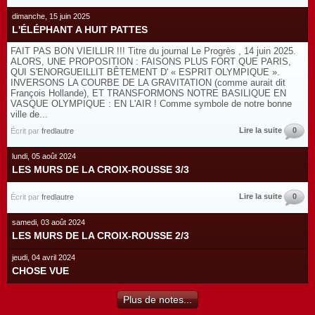
dimanche, 15 juin 2025
L'ÉLÉPHANT A HUIT PATTES
FAIT PAS BON VIEILLIR !!! Titre du journal Le Progrès , 14 juin 2025.
ALORS, UNE PROPOSITION : FAISONS PLUS FORT QUE PARIS,
QUI S'ENORGUEILLIT BÊTEMENT D' « ESPRIT OLYMPIQUE ».
INVERSONS LA COURBE DE LA GRAVITATION (comme aurait dit
François Hollande), ET TRANSFORMONS NOTRE BASILIQUE EN
VASQUE OLYMPIQUE : EN L'AIR ! Comme symbole de notre bonne
ville de...
Lire la suite
0
Écrit par
fredlautre
lundi, 05 août 2024
LES MURS DE LA CROIX-ROUSSE 3/3
Lire la suite
0
Écrit par
fredlautre
samedi, 03 août 2024
LES MURS DE LA CROIX-ROUSSE 2/3
jeudi, 04 avril 2024
CHOSE VUE
Plus de notes...