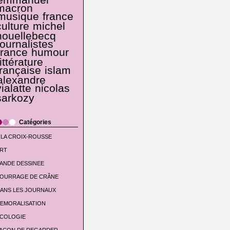
emmanuel
macron
musique
france
culture
michel
houellebecq
journalistes
france
humour
littérature
française
islam
alexandre
vialatte
nicolas
sarkozy
Catégories
 LA CROIX-ROUSSE
RT
ANDE DESSINEE
OURRAGE DE CRÂNE
ANS LES JOURNAUX
EMORALISATION
COLOGIE