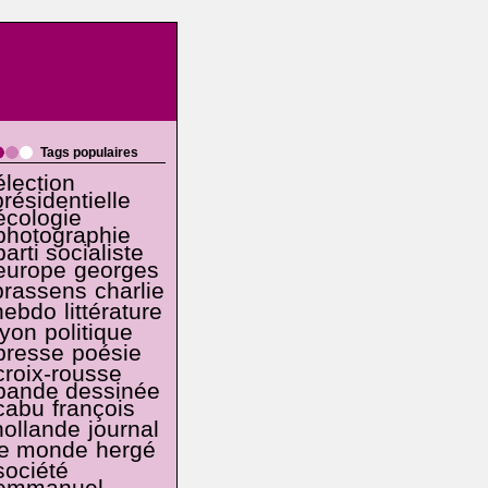
Tags populaires
élection
présidentielle
écologie
photographie
parti socialiste
europe
georges
brassens
charlie
hebdo
littérature
lyon
politique
presse
poésie
croix-rousse
bande dessinée
cabu
françois
hollande
journal
le monde
hergé
société