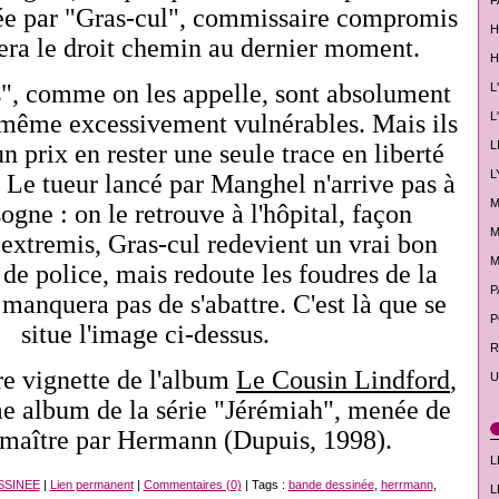
F
gée par "Gras-cul", commissaire compromis
H
era le droit chemin au dernier moment.
H
", comme on les appelle, sont absolument
L
L
t même excessivement vulnérables. Mais ils
L
n prix en rester une seule trace en liberté
L
. Le tueur lancé par Manghel n'arrive pas à
M
sogne : on le retrouve à l'hôpital, façon
M
 extremis, Gras-cul redevient un vrai bon
M
de police, mais redoute les foudres de la
P
 manquera pas de s'abattre. C'est là que se
P
situe l'image ci-dessus.
R
ère vignette de l'album
Le Cousin Lindford
,
U
me album de la série "Jérémiah", menée de
maître par Hermann (Dupuis, 1998).
L
SSINEE
|
Lien permanent
|
Commentaires (0)
| Tags :
bande dessinée
,
herrmann
,
L