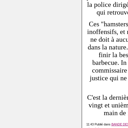
la police diri
qui retrouv
Ces "hamsters
inoffensifs, e
ne doit à aucu
dans la nature
finir la be
barbecue. In
commissaire 
justice qui ne
C'est la derni
vingt et uniè
main de 
11:43 Publié dans
BANDE DE