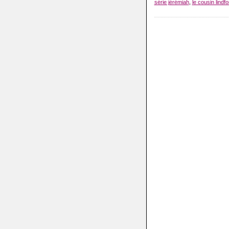
série jérémiah
,
le cousin lindfo