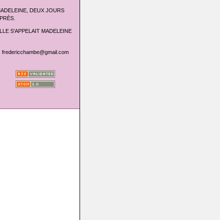
ADELEINE, DEUX JOURS
PRÈS.
LLE S'APPELAIT MADELEINE
fredericchambe@gmail.com