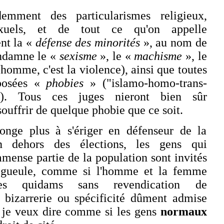
emment des particularismes religieux,
exuels, et de tout ce qu'on appelle
nt la «
défense des minorités
», au nom de
ondamne le «
sexisme
», le «
machisme
», le
l'homme, c'est la violence), ainsi que toutes
pposées «
phobies
» ("islamo-homo-trans-
e"). Tous ces juges nieront bien sûr
ouffrir de quelque phobie que ce soit.
onge plus à s'ériger en défenseur de la
n dehors des élections, les gens qui
mmense partie de la population sont invités
 gueule, comme si l'homme et la femme
 les quidams sans revendication de
, bizarrerie ou spécificité dûment admise
 je veux dire comme si les gens
normaux