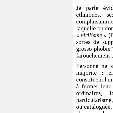
Je parle évid
ethniques, s
complaisamme
laquelle on c
«
virilisme
» (
sortes de su
grosso-phobi
farouchement s
Personne ne s
majorité : e
constituent l'i
à fermer leur
ordinaires,
particularisme
ou cataloguée,