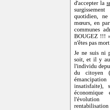
d'accepter la
s
surgissement
quotidien, n
mœurs, en par
communes adm
BOUGEZ !!! »,
n'êtes pas mort
Je ne suis ni 
soit, et il y 
l'individu dep
du citoyen (
émancipation
insatisfaite)
économique c
l'évolution 
rentabilisation