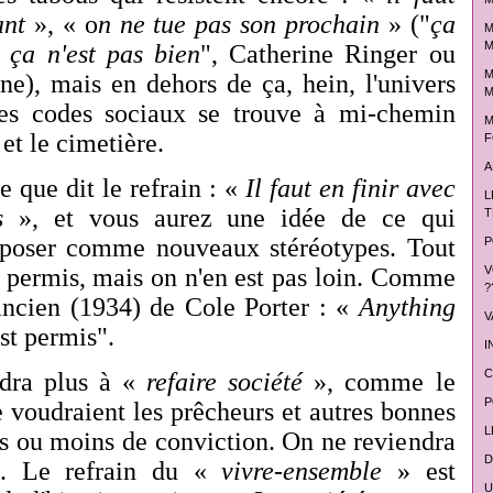
fant
», « o
n ne tue pas son prochain
» ("
ça
M
M
, ça n'est pas bien
", Catherine Ringer ou
M
ine), mais en dehors de ça, hein, l'univers
M
es codes sociaux se trouve à mi-chemin
M
et le cimetière.
F
A
 que dit le refrain : «
Il faut en finir avec
L
s
», et vous aurez une idée de ce qui
T
mposer comme nouveaux stéréotypes. Tout
P
as permis, mais on n'en est pas loin. Comme
V
?
 ancien (1934) de Cole Porter : «
Anything
V
est permis".
I
C
dra plus à «
refaire société
», comme le
P
e voudraient les prêcheurs et autres bonnes
L
s ou moins de conviction. On ne reviendra
D
e. Le refrain du «
vivre-ensemble
» est
U