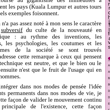
course au gigantisme des immeubles à
rent les pays (Kuala Lumpur et autres tours
tels exemples foisonnent.
 n'a pas assez noté à mon sens le caractère
t
subversif
du culte de la nouveauté en
nique : au rythme des inventions, les
, les psychologies, les coutumes et les
êmes de la société se sont trouvés
'adresse cette remarque à ceux qui pensent
technique est neutre, et que le bien ou le
A
ensuite n'est que le fruit de l'usage qui en
A
s hommes.
B
B
intégrer dans nos modes de pensée l'idée
D
ts permanents dans nos modes de vie, je
D
tte façon de valider le mouvement continu
E
rincipale de l'existence, cette façon