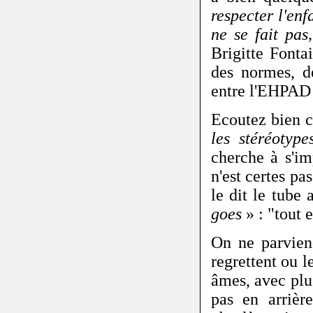
respecter l'en
ne se fait pas
Brigitte Fonta
des normes, d
entre l'EHPAD 
Ecoutez bien ce
les stéréotype
cherche à s'i
n'est certes p
le dit le tube
goes
» : "tout 
On ne parvien
regrettent ou l
âmes, avec plu
pas en arrièr