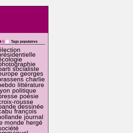
Tags populaires
élection
présidentielle
écologie
photographie
parti socialiste
europe
georges
brassens
charlie
hebdo
littérature
lyon
politique
presse
poésie
croix-rousse
bande dessinée
cabu
françois
hollande
journal
le monde
hergé
société