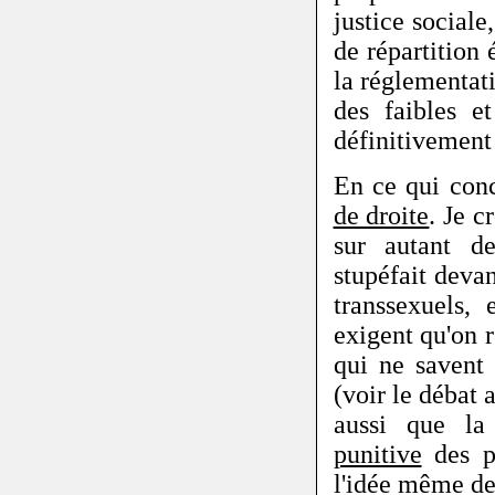
justice sociale
de répartition 
la réglementat
des faibles e
définitivemen
En ce qui con
de droite
. Je c
sur autant de
stupéfait deva
transsexuels,
exigent qu'on r
qui ne savent 
(voir le débat 
aussi que la 
punitive
des pa
l'idée même de