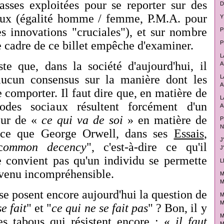
asses exploitées pour se reporter sur des
D
aux (égalité homme / femme, P.M.A. pour
Y
res innovations "cruciales"), et sur nombre
P
le cadre de ce billet empêche d'examiner.
P
L
ste que, dans la société d'aujourd'hui, il
A
 aucun consensus sur la manière dont les
L
A
 comporter. Il faut dire que, en matière de
L
odes sociaux résultent forcément d'un
A
our de «
ce qui va de soi
» en matière de
P
N
 ce que George Orwell, dans ses
Essais
,
J
c
ommon decency
", c'est-à-dire ce qu'il
J
 convient pas qu'un individu se permette
L
devenu incompréhensible.
M
M
se posent encore aujourd'hui la question de
M
M
e fait
" et "
ce qui ne se fait pas
" ? Bon, il y
M
es tabous qui résistent encore : «
il faut
M