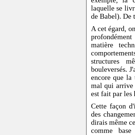
exemple, la 
laquelle se liv
de Babel). De 
A cet égard, on
profondémen
matière tech
comportements
structures m
bouleversés. J
encore que la 
mal qui arrive 
est fait par le
Cette façon d'
des changemen
dirais même ce
comme base p