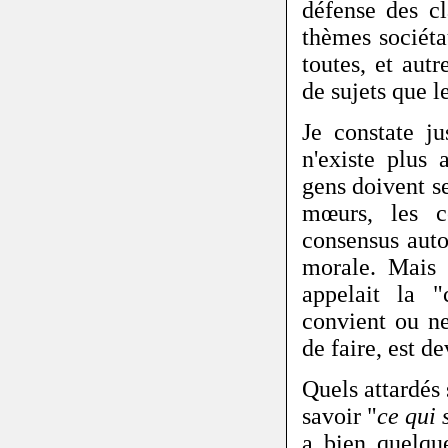
défense des cl
thèmes sociét
toutes, et aut
de sujets que 
Je constate ju
n'existe plus
gens doivent se
mœurs, les c
consensus aut
morale. Mais
appelait la "
convient ou ne
de faire, est 
Quels attardés 
savoir "
ce qui s
a bien quelqu