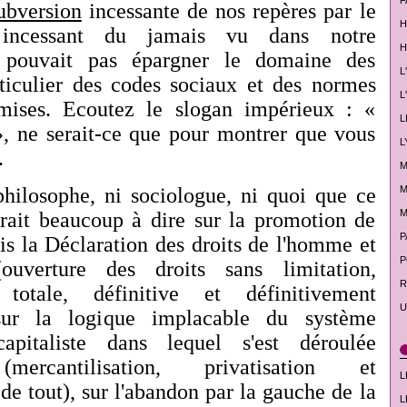
F
ubversion
incessante de nos repères par le
H
 incessant du jamais vu dans notre
H
e pouvait pas épargner le domaine des
L
ticulier des codes sociaux et des normes
L
ises. Ecoutez le slogan impérieux : «
L
 ne serait-ce que pour montrer que vous
L
.
M
philosophe, ni sociologue, ni quoi que ce
M
M
aurait beaucoup à dire sur la promotion de
P
uis la Déclaration des droits de l'homme et
P
ouverture des droits sans limitation,
R
 totale, définitive et définitivement
U
, sur la logique implacable du système
apitaliste dans lequel s'est déroulée
(mercantilisation, privatisation et
L
 de tout), sur l'abandon par la gauche de la
L