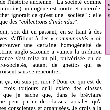
t de l'histoire ancienne. La société comme
M
ou moins) homogène est morte et enterrée.
A
her ignorait ce qu'est une "société" : elle
E
que des "
collections d'individus
".
qui, soit dit en passant, en se fiant à des
ives, s'affilient à des «
communautés
» où
retrouver une certaine homogénéité de
trine anglo-saxonne a vaincu la tradition
France s'est mise au pli, pulvérisée en de
ro-sociétés, autant de ghettos qui se
croisent sans se rencontrer.
ut ça, où suis-je, moi ? Pour ce qui est de
 crois toujours qu'il existe des classes
n que je sache que, dans le bréviaire
ne peut parler de classes sociales qu'à
es conscientes et organisées. Je crois à la