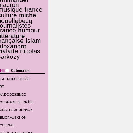
emmanuel
macron
musique
france
culture
michel
houellebecq
journalistes
france
humour
littérature
française
islam
alexandre
vialatte
nicolas
sarkozy
Catégories
 LA CROIX-ROUSSE
RT
ANDE DESSINEE
OURRAGE DE CRÂNE
ANS LES JOURNAUX
EMORALISATION
COLOGIE