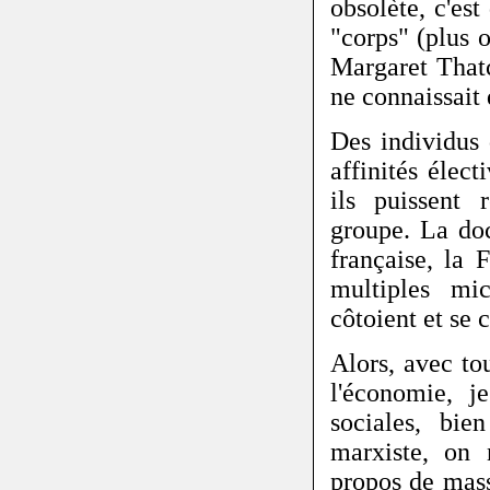
obsolète, c'es
"corps" (plus 
Margaret Thatc
ne connaissait 
Des individus 
affinités élect
ils puissent 
groupe. La doc
française, la 
multiples mic
côtoient et se 
Alors, avec to
l'économie, je
sociales, bie
marxiste, on 
propos de mass