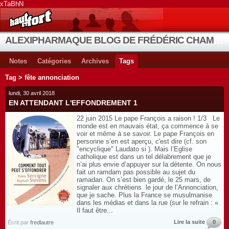
xTaBhN
ALEXIPHARMAQUE BLOG DE FRÉDÉRIC CHAMBE
Notes
Catégories
Archives
Tags
Tag > fête annonciation
lundi, 30 avril 2018
EN ATTENDANT L'EFFONDREMENT 1
22 juin 2015 Le pape François a raison ! 1/3 Le
monde est en mauvais état, ça commence à se
voir et même à se savoir. Le pape François en
personne s’en est aperçu, c'est dire (cf. son
"encyclique" Laudato si ). Mais l’Eglise
catholique est dans un tel délabrement que je
n’ai plus envie d’appuyer sur la détente. On nous
fait un ramdam pas possible au sujet du
ramadan. On s’est bien gardé, le 25 mars, de
signaler aux chrétiens le jour de l’Annonciation,
que je sache. Plus la France se musulmanise
dans les médias et dans la rue (sur le refrain : «
Il faut être...
Lire la suite
0
Écrit par
fredlautre