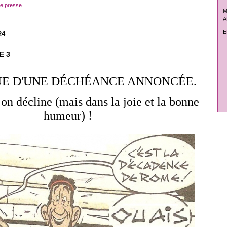
de presse
M
A
E
24
E 3
E D'UNE DÉCHÉANCE ANNONCÉE.
on décline (mais dans la joie et la bonne
humeur) !