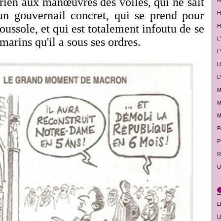
 rien aux manœuvres des voiles, qui ne sait
F
un gouvernail concret, qui se prend pour
H
boussole, et qui est totalement infoutu de se
H
L
 marins qu'il a sous ses ordres.
L
L
L
M
M
M
P
P
R
U
L
L