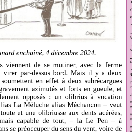
D
Y
P
P
L
A
L
A
anard enchaîné
, 4 décembre 2024.
L
A
ls viennent de se mutiner, avec la ferme
P
e virer par-dessus bord. Mais il y a deux
N
 soumettent en effet à deux subrécargues
J
gravement azimutés et forts en gueule, et
J
alement opposés : un olibrius à vocation
L
M
 alias La Méluche alias Méchancon – veut
M
 toute et une olibriusse aux dents acérées,
M
mais capable de tout, – la Le Pen – à
M
sans se préoccuper du sens du vent, voire de
M
M