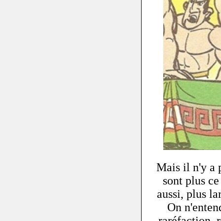
Mais il n'y a
sont plus ce
aussi, plus l
On n'entend
raréfaction, r