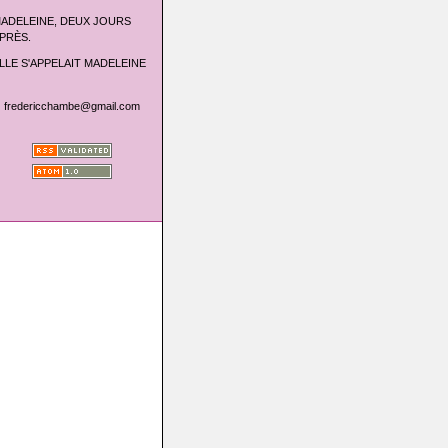
ADELEINE, DEUX JOURS
PRÈS.
LLE S'APPELAIT MADELEINE
fredericchambe@gmail.com