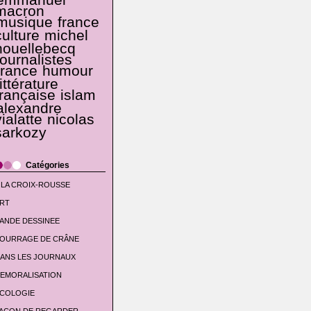
emmanuel
macron
musique
france
culture
michel
houellebecq
journalistes
france
humour
littérature
française
islam
alexandre
vialatte
nicolas
sarkozy
Catégories
 LA CROIX-ROUSSE
RT
ANDE DESSINEE
OURRAGE DE CRÂNE
ANS LES JOURNAUX
EMORALISATION
COLOGIE