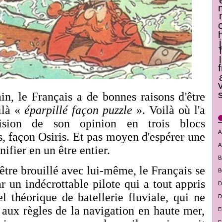
ain, le Français a de bonnes raisons d'être
ilà «
éparpillé façon puzzle
». Voilà où l'a
sion de son opinion en trois blocs
A
s, façon Osiris. Et pas moyen d'espérer une
A
nifier en un être entier.
B
'être brouillé avec lui-même, le Français se
B
r un indécrottable pilote qui a tout appris
D
 théorique de batellerie fluviale, qui ne
D
aux règles de la navigation en haute mer,
E