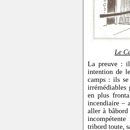
Le C
La preuve : i
intention de l
camps : ils se
irrémédiables 
en plus front
incendiaire –
aller à bâbord
incompétente 
tribord toute, 