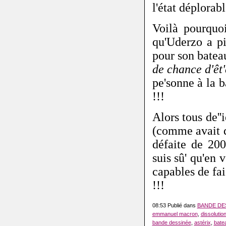
l'état déplorab
Voilà pourquo
qu'Uderzo a p
pour son batea
de chance d'êt
pe'sonne à la b
!!!
Alors tous de''
(comme avait di
défaite de 200
suis sû' qu'en 
capables de fai
!!!
08:53 Publié dans
BANDE DE
emmanuel macron
,
dissolutio
bande dessinée
,
astérix
,
batea