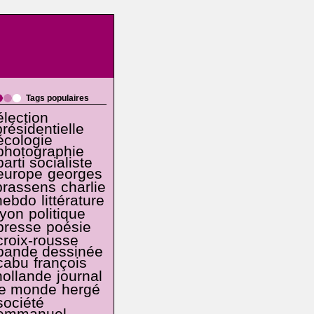
Tags populaires
élection
présidentielle
écologie
photographie
parti socialiste
europe
georges
brassens
charlie
hebdo
littérature
lyon
politique
presse
poésie
croix-rousse
bande dessinée
cabu
françois
hollande
journal
le monde
hergé
société