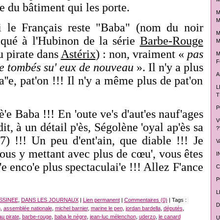
le du bâtiment qui les porte.
M
M
i le Français reste "Baba" (nom du noir
M
iqué à l'Hubinon de la série
Barbe-Rouge
M
u pirate dans
Astérix
) : non, vraiment «
pas
M
F
'e tombés su' eux de nouveau
». Il n'y a plus
A
a''e, pat'on !!! Il n'y a même plus de pat'on
L
T
P
iè'e Baba !!! En 'oute ve's d'aut'es nauf'ages
V
t, à un détail p'ès, Ségolène 'oyal ap'ès sa
?
7) !!! Un peu d'ent'ain, que diable !!! Je
V
vous y mettant avec plus de cœu', vous êtes
I
'e enco'e plus spectaculai'e !!! Allez F'ance
C
P
L
SSINEE
,
DANS LES JOURNAUX
|
Lien permanent
|
Commentaires (0)
| Tags :
D
n
,
assemblée nationale
,
michel barnier
,
marine le pen
,
jordan bardella
,
députés
,
u pirate
,
barbe-rouge
,
baba le nègre
,
jean-luc mélenchon
,
uderzo
,
le canard
U