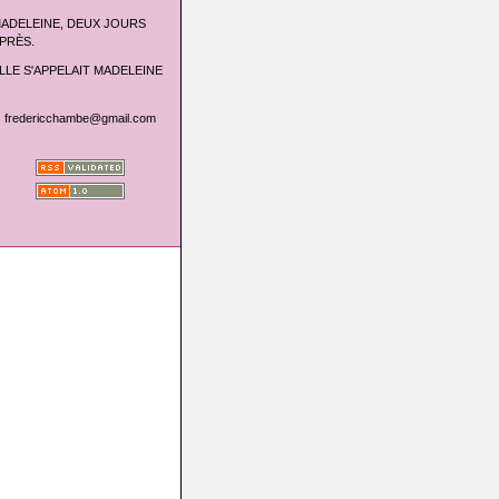
ADELEINE, DEUX JOURS
PRÈS.
LLE S'APPELAIT MADELEINE
fredericchambe@gmail.com