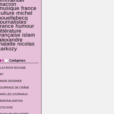
emmanuel
macron
musique
france
culture
michel
houellebecq
journalistes
france
humour
littérature
française
islam
alexandre
vialatte
nicolas
sarkozy
Catégories
 LA CROIX-ROUSSE
RT
ANDE DESSINEE
OURRAGE DE CRÂNE
ANS LES JOURNAUX
EMORALISATION
COLOGIE