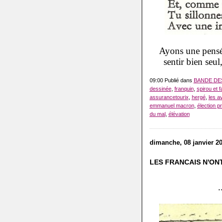
Ayons une pensé
sentir bien seu
09:00 Publié dans
BANDE DE
dessinée
,
franquin
,
spirou et f
assurancetourix
,
hergé
,
les av
emmanuel macron
,
élection pr
du mal
,
élévation
dimanche, 08 janvier 2
LES FRANCAIS N'ONT