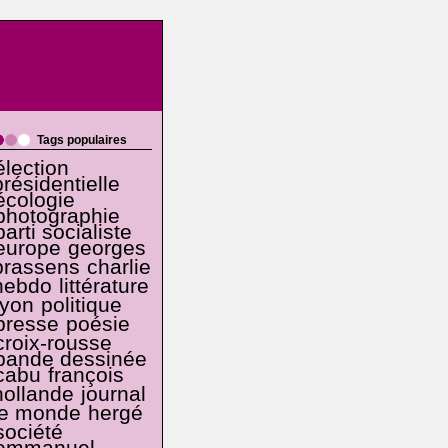
Tags populaires
élection
présidentielle
écologie
photographie
parti socialiste
europe
georges
brassens
charlie
hebdo
littérature
lyon
politique
presse
poésie
croix-rousse
bande dessinée
cabu
françois
hollande
journal
le monde
hergé
société