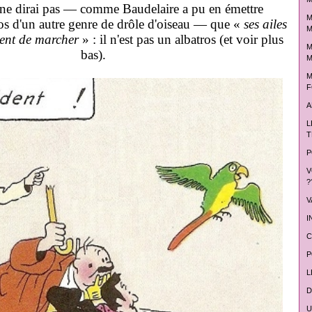
 ne dirai pas — comme Baudelaire a pu en émettre
M
os d'un autre genre de drôle d'oiseau — que «
ses ailes
M
hent de marcher
» : il n'est pas un albatros (et voir plus
M
bas).
M
M
F
A
L
T
P
V
?
V
I
C
P
L
D
U