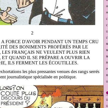
F
H
H
L
L
L
2
L
, A FORCE D'AVOIR PENDANT UN TEMPS CRU
M
RITÉ DES BONIMENTS PROFÉRÉS PAR LE
M
, LES FRANÇAIS NE VEULENT PLUS RIEN
M
 ET QUAND IL SE PRÉPARE A OUVRIR LA
E, ILS FERMENT LES ÉCOUTILLES.
P
P
exhortations les plus pressantes venues des rangs serrés
R
gent journalistique spécialisée en politique.
U
L
L