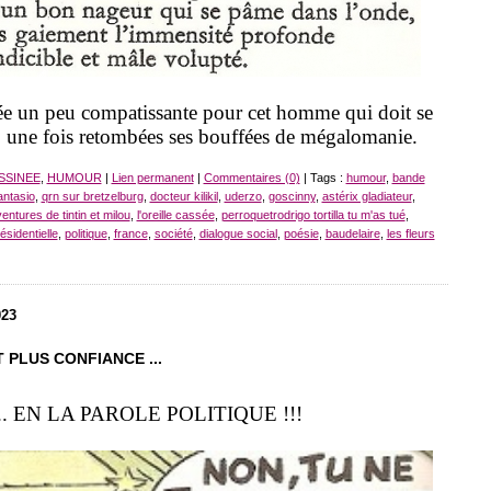
e un peu compatissante pour cet homme qui doit se
l, une fois retombées ses bouffées de mégalomanie.
SSINEE
,
HUMOUR
|
Lien permanent
|
Commentaires (0)
| Tags :
humour
,
bande
antasio
,
qrn sur bretzelburg
,
docteur kilikil
,
uderzo
,
goscinny
,
astérix gladiateur
,
entures de tintin et milou
,
l'oreille cassée
,
perroquetrodrigo tortilla tu m'as tué
,
ésidentielle
,
politique
,
france
,
société
,
dialogue social
,
poésie
,
baudelaire
,
les fleurs
023
 PLUS CONFIANCE ...
... EN LA PAROLE POLITIQUE !!!