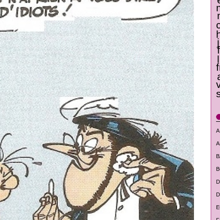
A
A
B
B
D
D
E