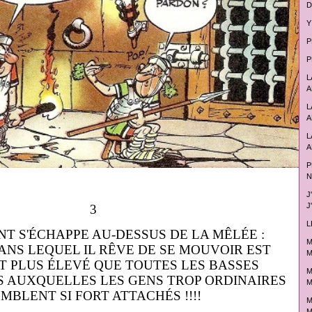
D
Y
P
P
L
A
L
A
L
A
P
N
J
J
3
L
NT S'ÉCHAPPE AU-DESSUS DE LA MÊLÉE :
M
ANS LEQUEL IL RÊVE DE SE MOUVOIR EST
M
 PLUS ÉLEVÉ QUE TOUTES LES BASSES
M
 AUXQUELLES LES GENS TROP ORDINAIRES
M
MBLENT SI FORT ATTACHÉS !!!!
M
M