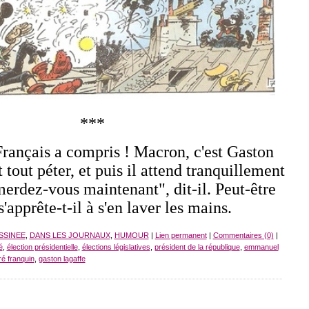
***
rançais a compris ! Macron, c'est Gaston
t tout péter, et puis il attend tranquillement
émerdez-vous maintenant", dit-il. Peut-être
apprête-t-il à s'en laver les mains.
SSINEE
,
DANS LES JOURNAUX
,
HUMOUR
|
Lien permanent
|
Commentaires (0)
|
é
,
élection présidentielle
,
élections législatives
,
président de la république
,
emmanuel
é franquin
,
gaston lagaffe