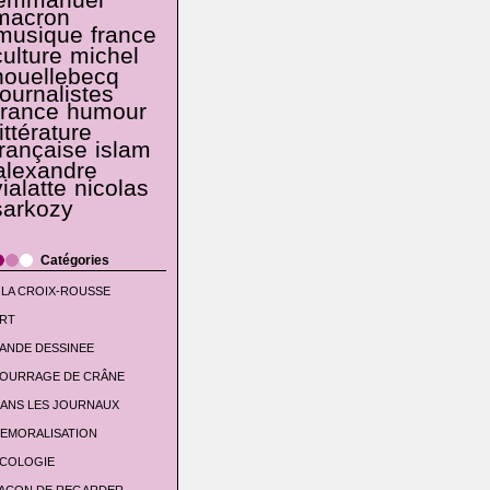
emmanuel
macron
musique
france
culture
michel
houellebecq
journalistes
france
humour
littérature
française
islam
alexandre
vialatte
nicolas
sarkozy
Catégories
 LA CROIX-ROUSSE
RT
ANDE DESSINEE
OURRAGE DE CRÂNE
ANS LES JOURNAUX
EMORALISATION
COLOGIE