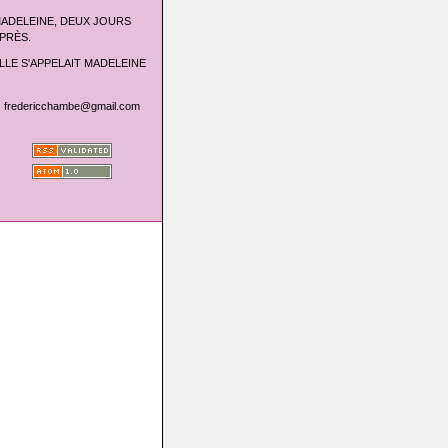
ADELEINE, DEUX JOURS
PRÈS.
LLE S'APPELAIT MADELEINE
fredericchambe@gmail.com