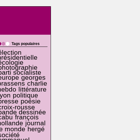
Tags populaires
élection
présidentielle
écologie
photographie
parti socialiste
europe
georges
brassens
charlie
hebdo
littérature
lyon
politique
presse
poésie
croix-rousse
bande dessinée
cabu
françois
hollande
journal
le monde
hergé
société