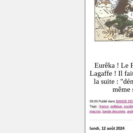
Eurêka ! Le F
Lagaffe ! Il fai
la suite : "d
même s'
09:00 Publié dans
BANDE DE
Tags :
france
,
politique
,
sociét
macron
,
bande dessinée
,
andr
lundi, 12 août 2024