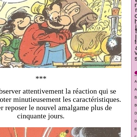
***
A
bserver attentivement la réaction qui se
A
B
oter minutieusement les caractéristiques.
B
ser reposer le nouvel amalgame plus de
D
cinquante jours.
D
E