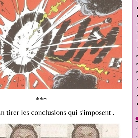
F
H
H
L
L
L
L
M
M
M
P
P
R
***
U
n tirer les conclusions qui s'imposent .
L
L