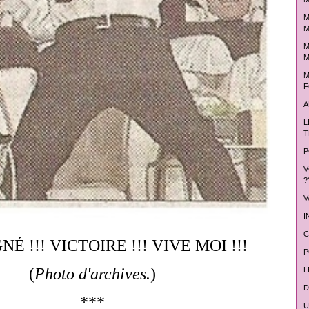
M
M
M
M
M
F
A
L
T
P
V
?
V
I
C
NÉ !!! VICTOIRE !!! VIVE MOI !!!
P
(
Photo d'archives.
)
L
D
***
U