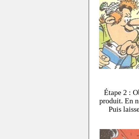
Étape 2 : O
produit. En n
Puis lais