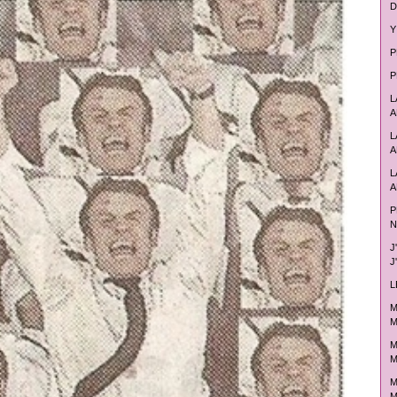
D
Y
P
P
L
A
L
A
L
A
P
N
J
J
L
M
M
M
M
M
M