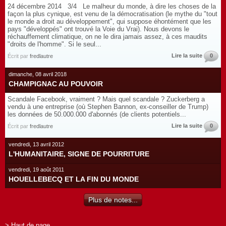
24 décembre 2014 3/4 Le malheur du monde, à dire les choses de la
façon la plus cynique, est venu de la démocratisation (le mythe du "tout
le monde a droit au développement", qui suppose éhontément que les
pays "développés" ont trouvé la Voie du Vrai). Nous devons le
réchauffement climatique, on ne le dira jamais assez, à ces maudits
"droits de l'homme". Si le seul...
Lire la suite
0
Écrit par
fredlautre
dimanche, 08 avril 2018
CHAMPIGNAC AU POUVOIR
Scandale Facebook, vraiment ? Mais quel scandale ? Zuckerberg a
vendu à une entreprise (où Stephen Bannon, ex-conseiller de Trump)
les données de 50.000.000 d'abonnés (de clients potentiels...
Lire la suite
0
Écrit par
fredlautre
vendredi, 13 avril 2012
L'HUMANITAIRE, SIGNE DE POURRITURE
vendredi, 19 août 2011
HOUELLEBECQ ET LA FIN DU MONDE
Plus de notes...
> Haut de page