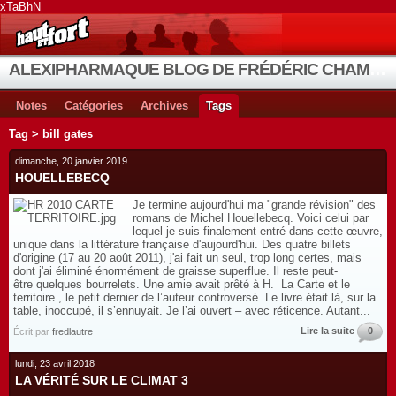
xTaBhN
ALEXIPHARMAQUE BLOG DE FRÉDÉRIC CHAMBE
Notes
Catégories
Archives
Tags
Tag > bill gates
dimanche, 20 janvier 2019
HOUELLEBECQ
Je termine aujourd'hui ma "grande révision" des
romans de Michel Houellebecq. Voici celui par
lequel je suis finalement entré dans cette œuvre,
unique dans la littérature française d'aujourd'hui. Des quatre billets
d'origine (17 au 20 août 2011), j'ai fait un seul, trop long certes, mais
dont j'ai éliminé énormément de graisse superflue. Il reste peut-
être quelques bourrelets. Une amie avait prêté à H. La Carte et le
territoire , le petit dernier de l’auteur controversé. Le livre était là, sur la
table, inoccupé, il s’ennuyait. Je l’ai ouvert – avec réticence. Autant...
Lire la suite
0
Écrit par
fredlautre
lundi, 23 avril 2018
LA VÉRITÉ SUR LE CLIMAT 3