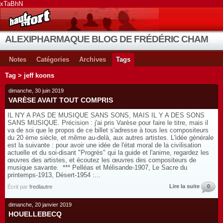
xTaBhN
ALEXIPHARMAQUE BLOG DE FRÉDÉRIC CHAMBE
Notes
Catégories
Archives
Tags
Tag > jeff koons
dimanche, 30 juin 2019
VARÈSE AVAIT TOUT COMPRIS
IL N'Y A PAS DE MUSIQUE SANS SONS, MAIS IL Y A DES SONS
SANS MUSIQUE. Précision : j'ai pris Varèse pour faire le titre, mais il
va de soi que le propos de ce billet s'adresse à tous les compositeurs
du 20 ème siècle, et même au-delà, aux autres artistes. L'idée générale
est la suivante : pour avoir une idée de l'état moral de la civilisation
actuelle et du soi-disant "Progrès" qui la guide et l'anime, regardez les
œuvres des artistes, et écoutez les œuvres des compositeurs de
musique savante. *** Pelléas et Mélisande-1907, Le Sacre du
printemps-1913, Désert-1954 :...
Lire la suite
0
Écrit par
fredlautre
dimanche, 20 janvier 2019
HOUELLEBECQ