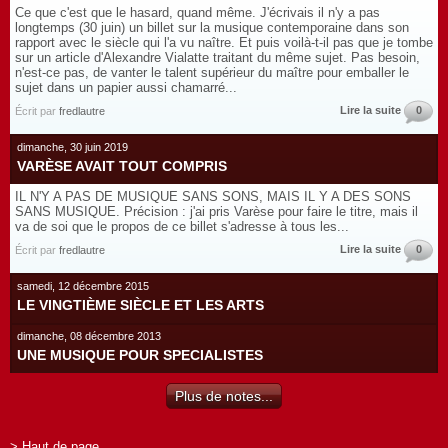
Ce que c'est que le hasard, quand même. J'écrivais il n'y a pas
longtemps (30 juin) un billet sur la musique contemporaine dans son
rapport avec le siècle qui l'a vu naître. Et puis voilà-t-il pas que je tombe
sur un article d'Alexandre Vialatte traitant du même sujet. Pas besoin,
n'est-ce pas, de vanter le talent supérieur du maître pour emballer le
sujet dans un papier aussi chamarré...
Lire la suite
0
Écrit par
fredlautre
dimanche, 30 juin 2019
VARÈSE AVAIT TOUT COMPRIS
IL N'Y A PAS DE MUSIQUE SANS SONS, MAIS IL Y A DES SONS
SANS MUSIQUE. Précision : j'ai pris Varèse pour faire le titre, mais il
va de soi que le propos de ce billet s'adresse à tous les...
Lire la suite
0
Écrit par
fredlautre
samedi, 12 décembre 2015
LE VINGTIÈME SIÈCLE ET LES ARTS
dimanche, 08 décembre 2013
UNE MUSIQUE POUR SPECIALISTES
Plus de notes...
> Haut de page