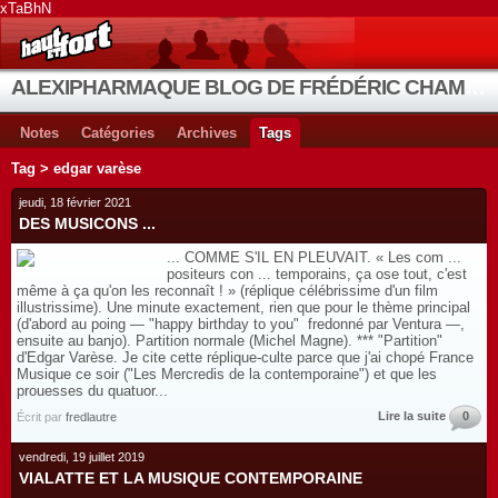
xTaBhN
ALEXIPHARMAQUE BLOG DE FRÉDÉRIC CHAMBE
Notes
Catégories
Archives
Tags
Tag > edgar varèse
jeudi, 18 février 2021
DES MUSICONS ...
... COMME S'IL EN PLEUVAIT. « Les com ...
positeurs con ... temporains, ça ose tout, c'est
même à ça qu'on les reconnaît ! » (réplique célébrissime d'un film
illustrissime). Une minute exactement, rien que pour le thème principal
(d'abord au poing — "happy birthday to you" fredonné par Ventura —,
ensuite au banjo). Partition normale (Michel Magne). *** "Partition"
d'Edgar Varèse. Je cite cette réplique-culte parce que j'ai chopé France
Musique ce soir ("Les Mercredis de la contemporaine") et que les
prouesses du quatuor...
Lire la suite
0
Écrit par
fredlautre
vendredi, 19 juillet 2019
VIALATTE ET LA MUSIQUE CONTEMPORAINE