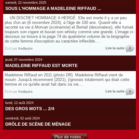
samedi, 22 novembre 2025
SOUS L'HOMMAGE A MADELEINE RIFFAUD ...
... UN DISCRET HOMMAGE A HERGÉ. Elle est morte il y a un peu
plus d'un an (6 novembre 2024), à l'âge de 100 ans. Quand elle a
raconté sa vie à Morvan (scénariste) et Bertail (dessinateur), elle fumait
toujours son cigare et buvait son whisky comme une grande. L'image ci-
dessous se trouve à la page 74 du quatrième volume de la biographie
de cette femme d'exception au caractère inflexible....
Lire la suite
0
Écrit par
fredlautre
jeudi, 07 novembre 2024
MADELEINE RIFFAUD EST MORTE
Madeleine Riffaud en 2011 (photo DR). Madeleine Riffaud vient de
mourir. Jusqu'à récemment (2021), j'ignorais totalement qui était cette
femme et ce qu'elle avait fait dans sa vie....
Lire la suite
0
Écrit par
fredlautre
lundi, 12 août 2024
DES GROS MOTS ... 2/4
vendredi, 02 août 2024
DRÔLE DE SCÈNE DE MÉNAGE
Plus de notes...