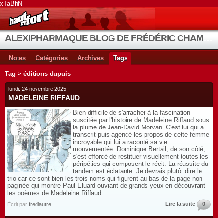
xTaBhN
ALEXIPHARMAQUE BLOG DE FRÉDÉRIC CHAMBE
Notes
Catégories
Archives
Tags
Tag > éditions dupuis
lundi, 24 novembre 2025
MADELEINE RIFFAUD
Bien difficile de s'arracher à la fascination
suscitée par l'histoire de Madeleine Riffaud sous
la plume de Jean-David Morvan. C'est lui qui a
transcrit puis agencé les propos de cette femme
incroyable qui lui a raconté sa vie
mouvementée. Dominique Bertail, de son côté,
s'est efforcé de restituer visuellement toutes les
péripéties qui composent le récit. La réussite du
tandem est éclatante. Je devrais plutôt dire le
trio car ce sont bien les trois noms qui figurent au bas de la page non
paginée qui montre Paul Eluard ouvrant de grands yeux en découvrant
les poèmes de Madeleine Riffaud. ...
Lire la suite
0
Écrit par
fredlautre