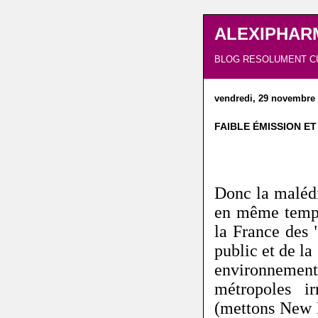
ALEXIPHAR
BLOG RESOLUMENT C
vendredi, 29 novembre
FAIBLE ÉMISSION E
Donc la malédi
en même temps
la France des 
public et de la
environnemen
métropoles ir
(mettons New De