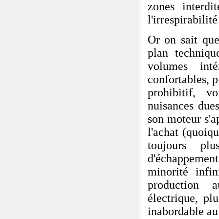
zones interdi
l'irrespirabilité
Or on sait que
plan techniqu
volumes inté
confortables, 
prohibitif, v
nuisances due
son moteur s'a
l'achat (quoiq
toujours pl
d'échappement,
minorité infi
production a
électrique, pl
inabordable a