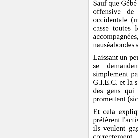
Sauf que Gébé 
offensive de 
occidentale (
casse toutes 
accompagnées,
nauséabondes e
Laissant un peu
se demanden
simplement par
G.I.E.C. et la 
des gens qui 
promettent (sic
Et cela expli
préfèrent l'act
ils veulent ga
correctement,