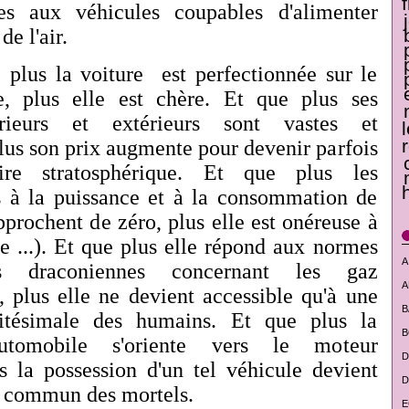
tes aux véhicules coupables d'alimenter
 de l'air.
 plus la voiture est perfectionnée sur le
e, plus elle est chère. Et que plus ses
rieurs et extérieurs sont vastes et
plus son prix augmente pour devenir parfois
oire stratosphérique. Et que plus les
s à la puissance et à la consommation de
pprochent de zéro, plus elle est onéreuse à
ue ...). Et que plus elle répond aux normes
A
us draconiennes concernant les gaz
A
 plus elle ne devient accessible qu'à une
B
nitésimale des humains. Et que plus la
B
utomobile s'oriente vers le moteur
D
us la possession d'un tel véhicule devient
D
u commun des mortels.
E