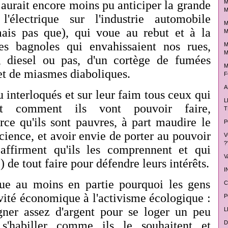
M
aurait encore moins pu anticiper la grande
M
l'électrique sur l'industrie automobile
M
mais pas que), qui voue au rebut et à la
M
les bagnoles qui envahissaient nos rues,
M
M
 diesel ou pas, d'un cortège de fumées
M
t de miasmes diaboliques.
F
A
 interloqués et sur leur faim tous ceux qui
L
t comment ils vont pouvoir faire,
T
ce qu'ils sont pauvres, à part maudire le
P
science, et avoir envie de porter au pouvoir
V
?
affirment qu'ils les comprennent et qui
V
) de tout faire pour défendre leurs intérêts.
I
que au moins en partie pourquoi les gens
C
ivité économique à l'activisme écologique :
P
gner assez d'argent pour se loger un peu
L
 s'habiller comme ils le souhaitent et
D