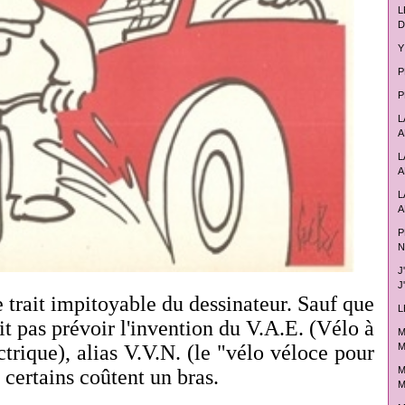
L
D
Y
P
P
L
A
L
A
L
A
P
N
J
J
 trait impitoyable du dessinateur. Sauf que
L
t pas prévoir l'invention du V.A.E. (Vélo à
M
M
trique), alias V.V.N. (le "vélo véloce pour
M
t certains coûtent un bras.
M