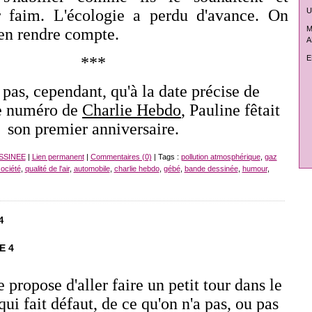
U
 faim. L'écologie a perdu d'avance. On
M
en rendre compte.
A
E
***
pas, cependant, qu'à la date précise de
ce numéro de
Charlie Hebdo
, Pauline fêtait
son premier anniversaire.
SSINEE
|
Lien permanent
|
Commentaires (0)
| Tags :
pollution atmosphérique
,
gaz
ociété
,
qualité de l'air
,
automobile
,
charlie hebdo
,
gébé
,
bande dessinée
,
humour
,
4
E 4
e propose d'aller faire un petit tour dans le
ui fait défaut, de ce qu'on n'a pas, ou pas