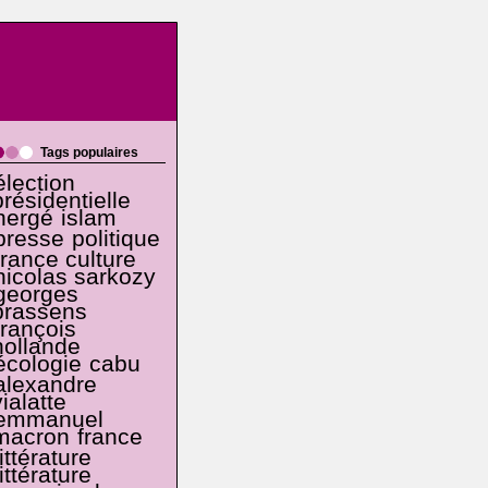
Tags populaires
élection
présidentielle
hergé
islam
presse
politique
france culture
nicolas sarkozy
georges
brassens
françois
hollande
écologie
cabu
alexandre
vialatte
emmanuel
macron
france
littérature
littérature