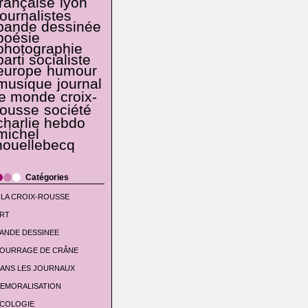
française
lyon
journalistes
bande dessinée
poésie
photographie
parti socialiste
europe
humour
musique
journal
le monde
croix-
rousse
société
charlie hebdo
michel
houellebecq
Catégories
 LA CROIX-ROUSSE
RT
ANDE DESSINEE
OURRAGE DE CRÂNE
ANS LES JOURNAUX
EMORALISATION
COLOGIE