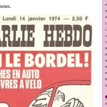
sous.
F
H
H
L
L
L
L
M
M
M
P
P
R
U
L