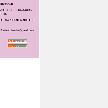
NE IMAGE
ADELEINE, DEUX JOURS
PRÈS.
LLE S'APPELAIT MADELEINE
fredericchambe@gmail.com