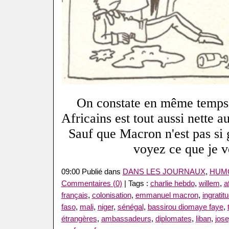
On constate en même temps 
Africains est tout aussi nette a
Sauf que Macron n'est pas si 
voyez ce que je v
09:00 Publié dans
DANS LES JOURNAUX
,
HUM
Commentaires (0)
| Tags :
charlie hebdo
,
willem
,
a
français
,
colonisation
,
emmanuel macron
,
ingratit
faso
,
mali
,
niger
,
sénégal
,
bassirou diomaye faye
,
étrangères
,
ambassadeurs
,
diplomates
,
liban
,
jos