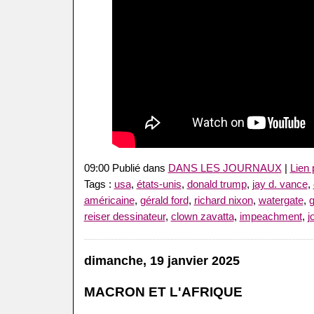
09:00 Publié dans
DANS LES JOURNAUX
|
Lien
Tags :
usa
,
états-unis
,
donald trump
,
jay d. vance
,
américaine
,
gérald ford
,
richard nixon
,
watergate
,
g
reiser dessinateur
,
clown zavatta
,
impeachment
,
j
dimanche, 19 janvier 2025
MACRON ET L'AFRIQUE