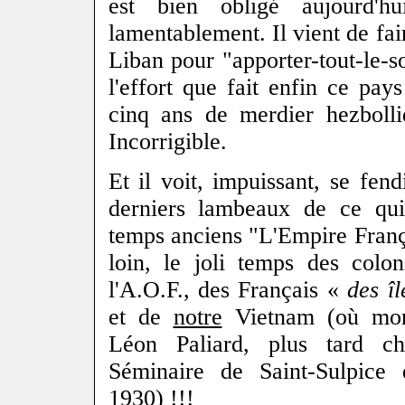
est bien obligé aujourd'h
lamentablement. Il vient de fai
Liban pour "apporter-tout-le-s
l'effort que fait enfin ce pays
cinq ans de merdier hezbolli
Incorrigible.
Et il voit, impuissant, se fend
derniers lambeaux de ce qui
temps anciens "L'Empire França
loin, le joli temps des colon
l'A.O.F., des Français «
des î
et de
notre
Vietnam (où mon
Léon Paliard, plus tard c
Séminaire de Saint-Sulpice
1930) !!!