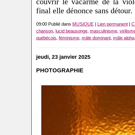
couvrir le vacarme de la vio
final elle dénonce sans détour.
09:00 Publié dans
MUSIQUE
|
Lien permanent
|
C
chanson
,
lucid beausonge
,
masculinisme
,
virilism
québécois
,
féminisme
,
mâle dominant
,
mâle alpha
jeudi, 23 janvier 2025
PHOTOGRAPHIE