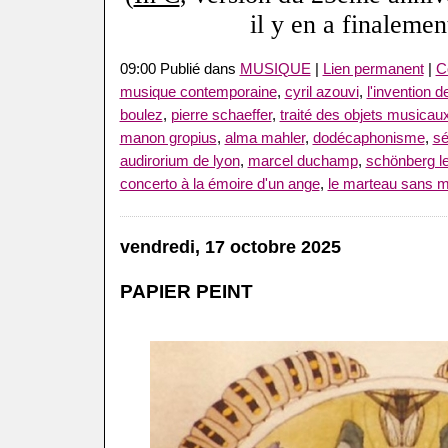
il y en a finalemen
09:00 Publié dans
MUSIQUE
|
Lien permanent
|
C
musique contemporaine
,
cyril azouvi
,
l'invention 
boulez
,
pierre schaeffer
,
traité des objets musicau
manon gropius
,
alma mahler
,
dodécaphonisme
,
sé
audirorium de lyon
,
marcel duchamp
,
schönberg le 
concerto à la émoire d'un ange
,
le marteau sans m
vendredi, 17 octobre 2025
PAPIER PEINT