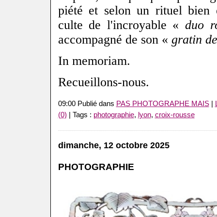
piété et selon un rituel bien é
culte de l'incroyable «
duo r
accompagné de son «
gratin d
In memoriam.
Recueillons-nous.
09:00 Publié dans
PAS PHOTOGRAPHE MAIS
|
(0)
| Tags :
photographie
,
lyon
,
croix-rousse
dimanche, 12 octobre 2025
PHOTOGRAPHIE