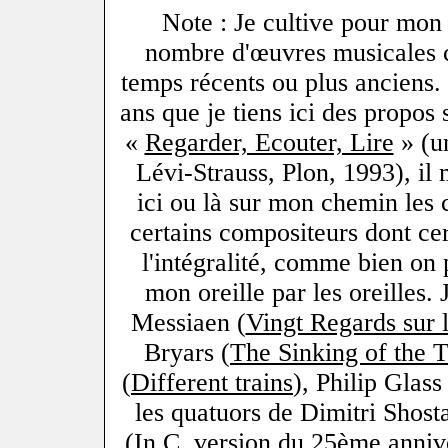
Note : Je cultive pour mon
nombre d'œuvres musicales 
temps récents ou plus anciens.
ans que je tiens ici des propos 
«
Regarder, Ecouter, Lire
» (un
Lévi-Strauss, Plon, 1993), il 
ici ou là sur mon chemin les 
certains compositeurs dont cer
l'intégralité, comme bien on 
mon oreille par les oreilles. 
Messiaen (
Vingt Regards sur l
Bryars (
The Sinking of the T
(
Different trains
), Philip Glass
les quatuors de Dimitri Shost
(
In C
, version du 25ème anniver