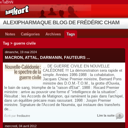
xTaBhN
ALEXIPHARMAQUE BLOG DE FRÉDÉRIC CHAMBE
Notes
Catégories
Archives
Tags
Tag > guerre civile
dimanche, 19 mai 2024
MACRON, ATTAL, DARMANIN, FAUTEURS ...
... DE GUERRE CIVILE EN NOUVELLE
CALÉDONIE !!! La démonstration sera rapide et
simple. Années 1986-1988 : la cohabitation,
Jacques Chirac Premier ministre, Bernard Pons
ministre des D.O.M.-T.O.M., la grotte d'Ouvéa,
le bain de sang, triomphe de la "raison d'Etat". 1988 : Rocard Premier
ministre : arrive au pouvoir une forme d' "intelligence de la situation".
Résultat : les Accords de Matignon, qui ramènent la paix dans l'archipel,
dans un équilibre précaire mais rassurant. 1998 : Jospin Premier
ministre. Signature de l'Accord de Nouméa, qui instaure des transferts
de...
Lire la suite
0
Écrit par
fredlautre
mercredi, 04 avril 2012