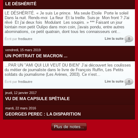
LE DÉSHÉRITÉ
LE DÉSHÉRITÉ. « Je suis Le prince. Ma seule Etoile Porte le soleil
Dans la nuit. Rends-moi La fleur Et la treille. Suis-je Mon front ? J'ai
rêvé Et j'ai deux fois Modulant Les soupirs. » *** Faisant un jour
lointain mon petit Oulipo dans mon coin, j'avais pondu, entre autres
abominations, ce petit quatrain, dont tous les connaisseurs ont...
Lire la suite
0
Écrit par
fredlautre
vendredi, 15 mars 2019
UN PORTRAIT DE MACRON ...
...PAR UN "AMI QUI LUI VEUT DU BIEN" J’ai découvert les coulisses
du métier de journaliste dans le livre de François Ruffin, Les Petits
soldats du journalisme (Les Arènes, 2003). Ce n’est...
Lire la suite
0
Écrit par
fredlautre
jeudi, 12 janvier 2017
VU DE MA CAPSULE SPÉTIALE
mardi, 22 mars 2016
GEORGES PEREC : LA DISPARITION
Plus de notes...