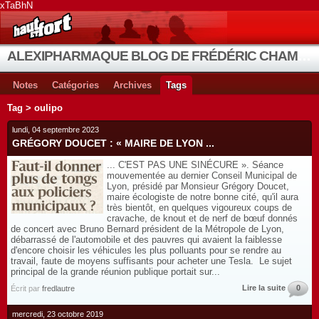
xTaBhN
ALEXIPHARMAQUE BLOG DE FRÉDÉRIC CHAMBE
Notes
Catégories
Archives
Tags
Tag > oulipo
lundi, 04 septembre 2023
GRÉGORY DOUCET : « MAIRE DE LYON ...
... C'EST PAS UNE SINÉCURE ». Séance
mouvementée au dernier Conseil Municipal de
Lyon, présidé par Monsieur Grégory Doucet,
maire écologiste de notre bonne cité, qu'il aura
très bientôt, en quelques vigoureux coups de
cravache, de knout et de nerf de bœuf donnés
de concert avec Bruno Bernard président de la Métropole de Lyon,
débarrassé de l'automobile et des pauvres qui avaient la faiblesse
d'encore choisir les véhicules les plus polluants pour se rendre au
travail, faute de moyens suffisants pour acheter une Tesla. Le sujet
principal de la grande réunion publique portait sur...
Lire la suite
0
Écrit par
fredlautre
mercredi, 23 octobre 2019