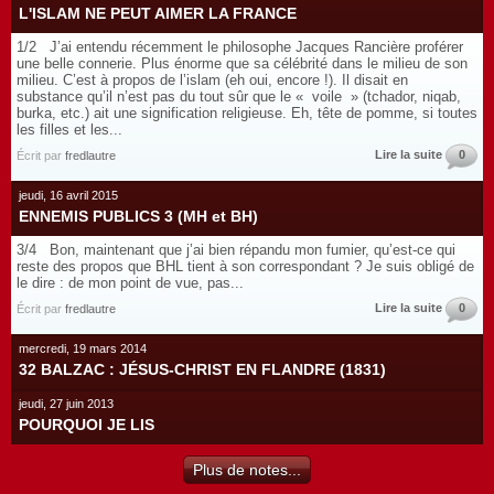
L'ISLAM NE PEUT AIMER LA FRANCE
1/2 J’ai entendu récemment le philosophe Jacques Rancière proférer
une belle connerie. Plus énorme que sa célébrité dans le milieu de son
milieu. C’est à propos de l’islam (eh oui, encore !). Il disait en
substance qu’il n’est pas du tout sûr que le « voile » (tchador, niqab,
burka, etc.) ait une signification religieuse. Eh, tête de pomme, si toutes
les filles et les...
Lire la suite
0
Écrit par
fredlautre
jeudi, 16 avril 2015
ENNEMIS PUBLICS 3 (MH et BH)
3/4 Bon, maintenant que j’ai bien répandu mon fumier, qu’est-ce qui
reste des propos que BHL tient à son correspondant ? Je suis obligé de
le dire : de mon point de vue, pas...
Lire la suite
0
Écrit par
fredlautre
mercredi, 19 mars 2014
32 BALZAC : JÉSUS-CHRIST EN FLANDRE (1831)
jeudi, 27 juin 2013
POURQUOI JE LIS
Plus de notes...