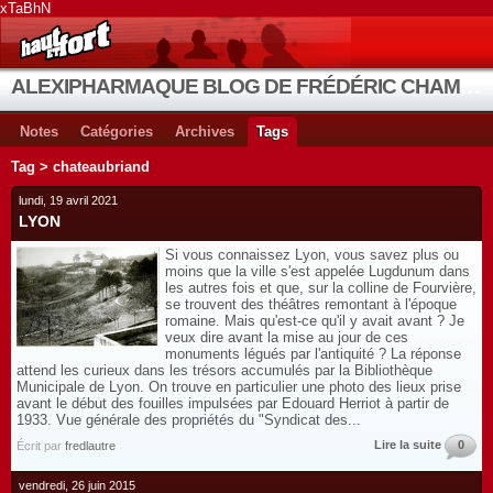
xTaBhN
ALEXIPHARMAQUE BLOG DE FRÉDÉRIC CHAMBE
Notes
Catégories
Archives
Tags
Tag > chateaubriand
lundi, 19 avril 2021
LYON
Si vous connaissez Lyon, vous savez plus ou
moins que la ville s'est appelée Lugdunum dans
les autres fois et que, sur la colline de Fourvière,
se trouvent des théâtres remontant à l'époque
romaine. Mais qu'est-ce qu'il y avait avant ? Je
veux dire avant la mise au jour de ces
monuments légués par l'antiquité ? La réponse
attend les curieux dans les trésors accumulés par la Bibliothèque
Municipale de Lyon. On trouve en particulier une photo des lieux prise
avant le début des fouilles impulsées par Edouard Herriot à partir de
1933. Vue générale des propriétés du "Syndicat des...
Lire la suite
0
Écrit par
fredlautre
vendredi, 26 juin 2015