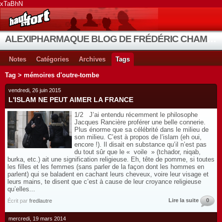
xTaBhN
ALEXIPHARMAQUE BLOG DE FRÉDÉRIC CHAMBE
Notes
Catégories
Archives
Tags
Tag > mémoires d'outre-tombe
vendredi, 26 juin 2015
L'ISLAM NE PEUT AIMER LA FRANCE
1/2 J’ai entendu récemment le philosophe
Jacques Rancière proférer une belle connerie.
Plus énorme que sa célébrité dans le milieu de
son milieu. C’est à propos de l’islam (eh oui,
encore !). Il disait en substance qu’il n’est pas
du tout sûr que le « voile » (tchador, niqab,
burka, etc.) ait une signification religieuse. Eh, tête de pomme, si toutes
les filles et les femmes (sans parler de la façon dont les hommes en
parlent) qui se baladent en cachant leurs cheveux, voire leur visage et
leurs mains, te disent que c’est à cause de leur croyance religieuse
qu’elles...
Lire la suite
0
Écrit par
fredlautre
mercredi, 19 mars 2014