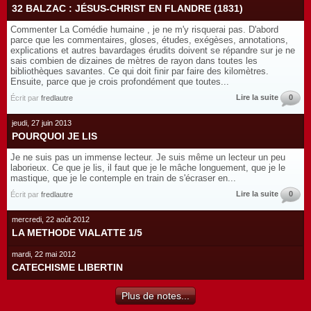
32 BALZAC : JÉSUS-CHRIST EN FLANDRE (1831)
Commenter La Comédie humaine , je ne m'y risquerai pas. D'abord
parce que les commentaires, gloses, études, exégèses, annotations,
explications et autres bavardages érudits doivent se répandre sur je ne
sais combien de dizaines de mètres de rayon dans toutes les
bibliothèques savantes. Ce qui doit finir par faire des kilomètres.
Ensuite, parce que je crois profondément que toutes...
Lire la suite
0
Écrit par
fredlautre
jeudi, 27 juin 2013
POURQUOI JE LIS
Je ne suis pas un immense lecteur. Je suis même un lecteur un peu
laborieux. Ce que je lis, il faut que je le mâche longuement, que je le
mastique, que je le contemple en train de s'écraser en...
Lire la suite
0
Écrit par
fredlautre
mercredi, 22 août 2012
LA METHODE VIALATTE 1/5
mardi, 22 mai 2012
CATECHISME LIBERTIN
Plus de notes...