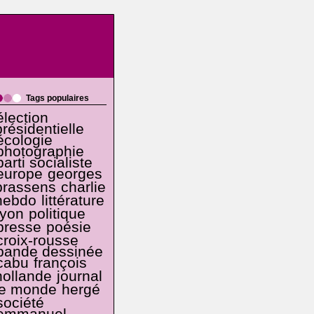
Tags populaires
élection
présidentielle
écologie
photographie
parti socialiste
europe
georges
brassens
charlie
hebdo
littérature
lyon
politique
presse
poésie
croix-rousse
bande dessinée
cabu
françois
hollande
journal
le monde
hergé
société