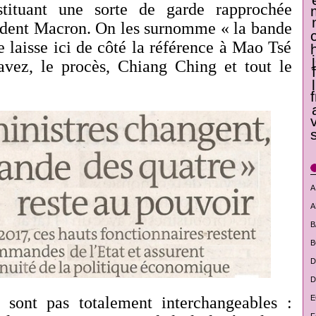
stituant une sorte de garde rapprochée
ident Macron. On les surnomme « la bande
e laisse ici de côté la référence à Mao Tsé
avez, le procès, Chiang Ching et tout le
A
A
B
B
D
D
E
 sont pas totalement interchangeables :