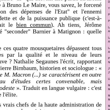
D
re à Bruno Le Maire, vous savez, le forcené
Y
ion des dépenses de l'Etat" et l'ennemi
P
dette et de la puissance publique (c'est-à-
P
ait le
bien commun
).
Ah tiens, Jérôme
L
lé "seconder" Barnier à Matignon : quelle
A
L
A
ue ces quatre mousquetaires dépassent tous
L
A
les par la qualité et le niveau de leurs
P
uve ? Nathalie Segaunes l'écrit, rapportant
N
ierre Birnbaum, historien et sociologue : «
J
J
e M. Macron (...) se caractérisent en outre
L
u d'études certes convenable, mais
M
modeste
». Traduit en langue vulgaire : c'est
M
l'élite.
M
M
s vrais chefs de la haute administration de
M
M