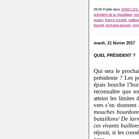
09:00 Publié dans
DANS LES
président de la république
,
em
quatre
,
france société
,
politiq
fournel
,
bertrand dumont
,
nor
mardi, 21 février 2017
QUEL PRÉSIDENT ?
Qui sera le procha
présidente ? Les p
épais bouche l’hor
reconnaître que to
atteint les limite
vers s’en donnent 
mouches bourdonnai
bataillons/ De lar
ces vivants haillo
réjouir, si les con