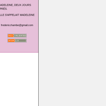
ADELEINE, DEUX JOURS
PRÈS.
LLE S'APPELAIT MADELEINE
fredericchambe@gmail.com