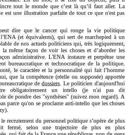
incre tout le monde que c’est là qu’il faut aller. La
 est une illustration parfaite de tout ce que n'est pas
eut dire que le cancer qui ronge la vie politique
e l’ENA (et équivalents), qui sert de marchepied à un
able de nos actuels politiciens qui, très logiquement,
 la même façon de voir les choses et d’aborder les
açon administrative. L'ENA instaure et perpétue une
t bureaucratique et technocratique de la politique.
onté, le caractère et la personnalité qui fait l’homme
hui, que la compétence (réelle ou supposée) apportée
 bureaucratique de
dossiers
. Le politicien d'aujourd'hui
re obligatoirement un intello (je n'ai pas dit
pable de pondre des "synthèses" (suivez mon regard). A
pas parce qu'on se proclame anti-intello que les choses
zy).
 le recrutement du personnel politique s’opère de plus
it fermé, selon une trajectoire de plus en plus
ée, qui fait de la France une république, non de gens