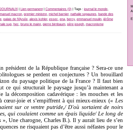
M
 JOURNAUX
|
Lien permanent
|
Commentaires (0)
| Tags :
journal le monde
,
A
manuel macron
,
premier ministre
,
michel barnier
,
nathalie segaunes
,
bande des
E
ue
,
palais de l'élysée
,
alexis kohler
,
essec
,
ena
,
bercy
,
emmanuel moulin
,
jérôme
male sup
,
hec
,
bruno le maire
,
pierre birnbaum
,
père joseph
,
macronisme
in président de la République française ? Sera-ce une
olitologues se perdent en conjectures ? Un brouillard
izon du paysage politique de la France ? Il faut bien
ut ce qui structurait le paysage jusqu’à maintenant a
s de la décomposition cadavérique : les mouches et les
à cœur-joie et s’empiffrent à qui mieux-mieux («
Les
ent sur ce ventre putride,/ D'où sortaient de noirs
ves, qui coulaient comme un épais liquide/ Le long de
ns
», Une charogne, Charles B.). Il y aurait lieu de s’en
séquences ne risquaient pas d’être aussi néfastes pour le