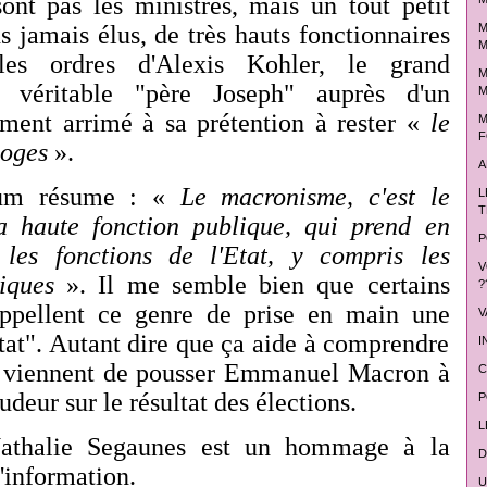
ont pas les ministres, mais un tout petit
M
 jamais élus, de très hauts fonctionnaires
M
les ordres d'Alexis Kohler, le grand
M
, véritable "père Joseph" auprès d'un
M
ment arrimé à sa prétention à rester «
le
M
F
loges
».
A
aum résume : «
Le macronisme, c'est le
L
T
a haute fonction publique, qui prend en
P
 les fonctions de l'Etat, y compris les
V
tiques
». Il me semble bien que certains
?
appellent ce genre de prise en main une
V
Etat". Autant dire que ça aide à comprendre
I
ui viennent de pousser Emmanuel Macron à
C
udeur sur le résultat des élections.
P
L
Nathalie Segaunes est un hommage à la
D
information.
U