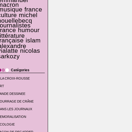
emmanuel
macron
musique
france
culture
michel
houellebecq
journalistes
france
humour
littérature
française
islam
alexandre
vialatte
nicolas
sarkozy
Catégories
 LA CROIX-ROUSSE
RT
ANDE DESSINEE
OURRAGE DE CRÂNE
ANS LES JOURNAUX
EMORALISATION
COLOGIE