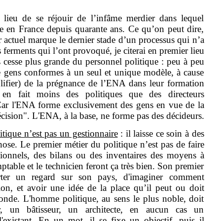
 lieu de se réjouir de l’infâme merdier dans lequel
ue en France depuis quarante ans. Ce qu’on peut dire,
r actuel marque le dernier stade d’un processus qui n’a
s ferments qui l’ont provoqué, je citerai en premier lieu
 cesse plus grande du personnel politique : peu à peu
e gens conformes à un seul et unique modèle, à cause
plifier) de la prégnance de l’ENA dans leur formation
ui en fait moins des politiques que des directeurs
Car l'ENA forme exclusivement des gens en vue de la
écision". L'ENA, à la base, ne forme pas des décideurs.
ique n’est pas un gestionnaire
: il laisse ce soin à des
hose. Le premier métier du politique n’est pas de faire
ionnels, des bilans ou des inventaires des moyens à
mptable et le technicien feront ça très bien. Son premier
rter un regard sur son pays, d'imaginer comment
tion, et avoir une idée de la place qu’il peut ou doit
nde. L'homme politique, au sens le plus noble, doit
r, un bâtisseur, un architecte, en aucun cas un
l'existant. En un mot, il se fixe un objectif, puis il