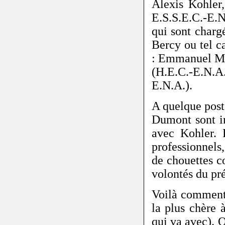
Alexis Kohler,
E.S.S.E.C.-E.N
qui sont charg
Bercy ou tel c
: Emmanuel Mo
(H.E.C.-E.N.
E.N.A.).
A quelque post
Dumont sont in
avec Kohler. 
professionnels
de chouettes co
volontés du pr
Voilà comment 
la plus chère 
qui va avec). 