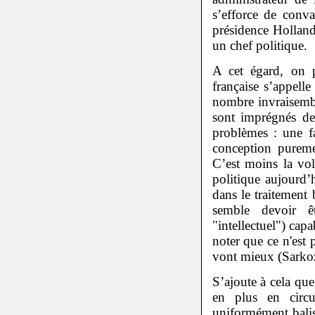
s’efforce de conva
présidence Hollande
un chef politique.
A cet égard, on p
française s’appell
nombre invraisembl
sont imprégnés de
problèmes : une f
conception puremen
C’est moins la vol
politique aujourd’
dans le traitement
semble devoir êt
"intellectuel") ca
noter que ce n'est 
vont mieux (Sarko
S’ajoute à cela que
en plus en circu
uniformément balis