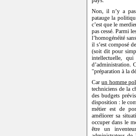
pays.
Non, il n’y a pas
patauge la politiq
c’est que le merdie
pas cessé. Parmi le
l’homogénéité sans
il s’est composé d
(soit dit pour sim
intellectuelle, q
d’administration. 
"préparation à la d
Car
un homme polit
techniciens de la c
des budgets prévis
disposition : le co
métier est de po
améliorer sa situa
occuper dans le mo
être un inventeu
administrateur de 