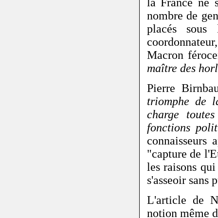
la France ne s
nombre de gens
placés sous 
coordonnateur
Macron féroce
maître des hor
Pierre Birnb
triomphe de l
charge toutes
fonctions poli
connaisseurs 
"capture de l'
les raisons q
s'asseoir sans p
L'article de 
notion même d'