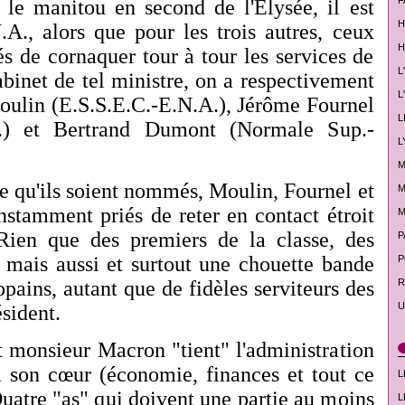
F
 le manitou en second de l'Elysée, il est
H
.A., alors que pour les trois autres, ceux
H
és de cornaquer tour à tour les services de
L
abinet de tel ministre, on a respectivement
L
ulin (E.S.S.E.C.-E.N.A.), Jérôme Fournel
L
A.) et Bertrand Dumont (Normale Sup.-
L
M
e qu'ils soient nommés, Moulin, Fournel et
M
stamment priés de reter en contact étroit
M
Rien que des premiers de la classe, des
P
, mais aussi et surtout une chouette bande
P
R
pains, autant que de fidèles serviteurs des
U
ésident.
monsieur Macron "tient" l'administration
à son cœur (économie, finances et tout ce
L
Quatre "as" qui doivent une partie au moins
L