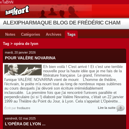
xTaBhN
ALEXIPHARMAQUE BLOG DE FRÉDÉRIC CHAMBE
Notes
Catégories
Archives
Tags
Tag > opéra de lyon
mardi, 20 janvier 2026
POUR VALÈRE NOVARINA
Eh bien voilà ! C'est arrivé ! Et c'est une terrible
nouvelle pour la haute idée que je me fais de la
littérature française. Le grand, l'immense,
l'unique VALÈRE NOVARINA vient de mourir. L'homme de théâtre,
l'écrivain, le poète m'a nourri tout au long de nombreux repas sublimes
au cours desquels j'ai dévoré son écriture irrémédiablement
inclassable. La première fois que j'ai rencontré l'univers parallèle et
perpendiculaire (si si !) élaboré par Valère Novarina, c'était un 22 janvier
1999 au Théâtre du Point du Jour, à Lyon. Cela s'appelait L'Opérette...
Lire la suite
0
Écrit par
fredlautre
vendredi, 02 mai 2025
L'OPÉRA DE LYON ...