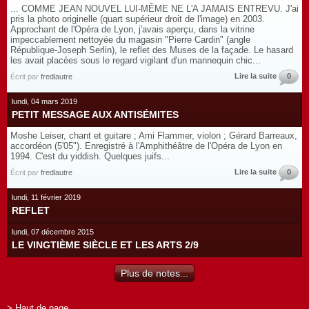
... COMME JEAN NOUVEL LUI-MÊME NE L'A JAMAIS ENTREVU. J'ai
pris la photo originelle (quart supérieur droit de l'image) en 2003.
Approchant de l'Opéra de Lyon, j'avais aperçu, dans la vitrine
impeccablement nettoyée du magasin "Pierre Cardin" (angle
République-Joseph Serlin), le reflet des Muses de la façade. Le hasard
les avait placées sous le regard vigilant d'un mannequin chic...
Lire la suite
0
Écrit par
fredlautre
lundi, 04 mars 2019
PETIT MESSAGE AUX ANTISÉMITES
Moshe Leiser, chant et guitare ; Ami Flammer, violon ; Gérard Barreaux,
accordéon (5'05"). Enregistré à l'Amphithéâtre de l'Opéra de Lyon en
1994. C'est du yiddish. Quelques juifs...
Lire la suite
0
Écrit par
fredlautre
lundi, 11 février 2019
REFLET
lundi, 07 décembre 2015
LE VINGTIÈME SIÈCLE ET LES ARTS 2/9
Plus de notes...
> Haut de page