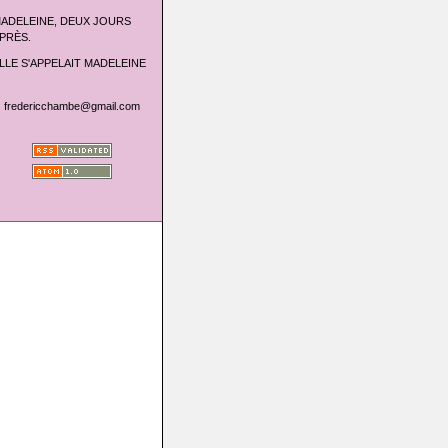
ADELEINE, DEUX JOURS
PRÈS.
LLE S'APPELAIT MADELEINE
fredericchambe@gmail.com