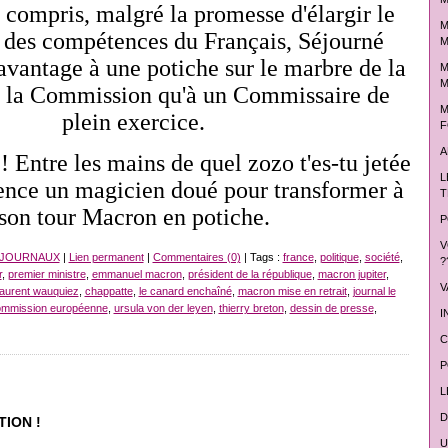
en compris, malgré la promesse d'élargir le
M
 des compétences du Français, Séjourné
M
vantage à une potiche sur le marbre de la
M
M
 la Commission qu'à un Commissaire de
M
plein exercice.
F
A
 Entre les mains de quel zozo t'es-tu jetée
L
rgence un magicien doué pour transformer à
T
son tour Macron en potiche.
P
V
 JOURNAUX
|
Lien permanent
|
Commentaires (0)
| Tags :
france
,
politique
,
société
,
?
r
,
premier ministre
,
emmanuel macron
,
président de la république
,
macron jupiter
,
V
laurent wauquiez
,
chappatte
,
le canard enchaîné
,
macron mise en retrait
,
journal le
mmission européenne
,
ursula von der leyen
,
thierry breton
,
dessin de presse
,
I
C
P
L
D
TION !
U