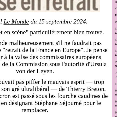
D
Y
P
al
Le Monde
du 15 septembre 2024.
P
L
t en scène" particulièrement bien trouvé.
A
L
de malheureusement s'il ne faudrait pas
A
e "retrait de la France en Europe". Je pense
L
er à la valse des commissaires européens
A
P
te de la Commission sous l'autorité d'Ursula
N
von der Leyen.
J
J
ouvait pas piffer le mauvais esprit — trop
L
 son gré ultralibéral — de Thierry Breton.
M
n est passé sous les fourche caudines de
M
 en désignant Stéphane Séjourné pour le
M
M
remplacer.
M
M