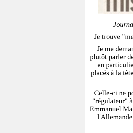
Journ
Je trouve "me
Je me deman
plutôt parler d
en particuli
placés à la tê
Celle-ci ne p
"régulateur" à
Emmanuel Macro
l'Allemande