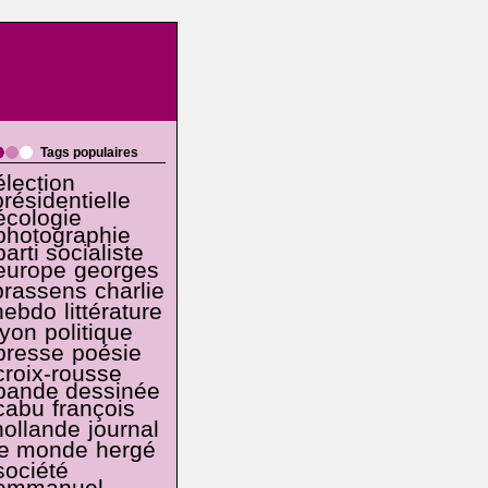
Tags populaires
élection
présidentielle
écologie
photographie
parti socialiste
europe
georges
brassens
charlie
hebdo
littérature
lyon
politique
presse
poésie
croix-rousse
bande dessinée
cabu
françois
hollande
journal
le monde
hergé
société