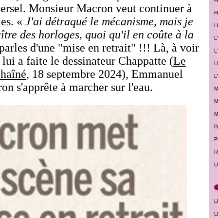
F
versel. Monsieur Macron veut continuer à
H
les. «
J'ai détraqué le mécanisme, mais je
H
ître des horloges, quoi qu'il en coûte à la
L
parles d'une "mise en retrait" !!! Là, à voir
L
lui a faite le dessinateur Chappatte (
Le
L
haîné
, 18 septembre 2024), Emmanuel
L
on s'apprête à marcher sur l'eau.
M
M
M
P
P
R
U
L
L