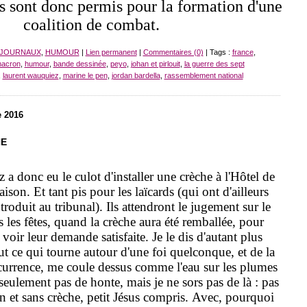
rs sont donc permis pour la formation d'une
coalition de combat.
 JOURNAUX
,
HUMOUR
|
Lien permanent
|
Commentaires (0)
| Tags :
france
,
acron
,
humour
,
bande dessinée
,
peyo
,
johan et pirlouit
,
la guerre des sept
,
laurent wauquiez
,
marine le pen
,
jordan bardella
,
rassemblement national
 2016
HE
a donc eu le culot d'installer une crèche à l'Hôtel de
raison. Et tant pis pour les laïcards (qui ont d'ailleurs
ntroduit au tribunal). Ils attendront le jugement sur le
s les fêtes, quand la crèche aura été remballée, pour
voir leur demande satisfaite. Je le dis d'autant plus
ut ce qui tourne autour d'une foi quelconque, et de la
ccurrence, me coule dessus comme l'eau sur les plumes
eulement pas de honte, mais je ne sors pas de là : pas
n et sans crèche, petit Jésus compris.
Avec, pourquoi