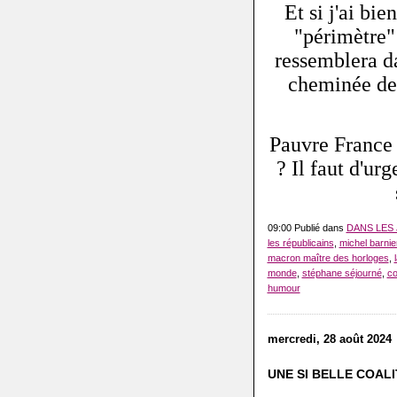
Et si j'ai bi
"périmètre"
ressemblera da
cheminée de
Pauvre France !
? Il faut d'u
09:00 Publié dans
DANS LES
les républicains
,
michel barnie
macron maître des horloges
,
monde
,
stéphane séjourné
,
co
humour
mercredi, 28 août 2024
UNE SI BELLE COALI