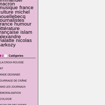
emmanuel
macron
musique
france
culture
michel
houellebecq
journalistes
france
humour
littérature
française
islam
alexandre
vialatte
nicolas
sarkozy
Catégories
 LA CROIX-ROUSSE
RT
ANDE DESSINEE
OURRAGE DE CRÂNE
ANS LES JOURNAUX
EMORALISATION
COLOGIE