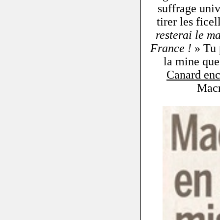
suffrage uni
tirer les ficel
resterai le ma
France !
» Tu 
la mine que 
Canard enc
Macr