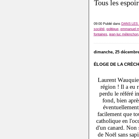
Tous les espoi
09:00 Publié dans
DANS LES
société
,
politique
,
emmanuel m
fontaines
,
jean-luc mélenchon
dimanche, 25 décembre
ÉLOGE DE LA CRÈC
Laurent Wauquiez 
région ! Il a eu 
perdu le référé i
fond, bien aprè
éventuellement 
facilement que to
catholique en l'o
d'un canard. Non s
de Noël sans sapi