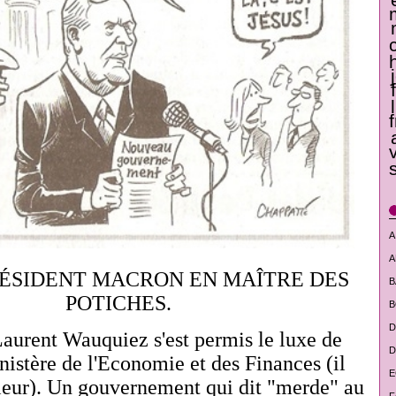
A
A
 PRÉSIDENT MACRON EN MAÎTRE DES
B
POTICHES.
B
D
urent Wauquiez s'est permis le luxe de
D
nistère de l'Economie et des Finances (il
E
érieur). Un gouvernement qui dit "merde" au