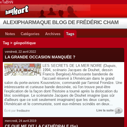
xTaBhN
ALEXIPHARMAQUE BLOG DE FRÉDÉRIC CHAMBE
Notes
Catégories
Archives
Tags
Tag > géopolitique
vendredi, 22 avril 2022
LA GRANDE OCCASION MANQUÉE ?
LES SECRETS DE LA MER NOIRE (Dupuis,
1994, scénario Jacques de Douhet, dessin
Francis Bergèse) Ahurissante banderole de
l'accueil réservé à l'Américain dans le grand
salon du porte-avions Kousnetzov, commandé par l'amiral Frondze. Une
intéressante et curieuse bande dessinée, où l'on trouve peut-être
l'explication de la façon dont l'histoire a tourné après la dislocation du
bloc soviétique. Le scénariste Jacques de Douhet imagine (pas sûr
d'ailleurs que ce soit seulement imaginaire) que les deux camps,
l'Américain et le communiste, sont eux-mêmes scindés en deux...
Lire la suite
0
Écrit par
fredlautre
mercredi, 24 avril 2019
CE QUE ME DIT LA CATHÉDRALE (fin)