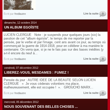
Lire la suite
0
Écrit par
fredlautre
dimanche, 12 octobre 2014
UN ALBUM EGOÏSTE
LUCIEN CLERGUE Note : je suspends pour quelques jours (six) la
parution de cet "album égoïste", le temps de me reporter par la
pensée, par le verbe et par l'image, cent ans avant ce jour, au temps où
commençait la guerre de 1914-1918, pour en célébrer à ma manière le
centenaire. On verra que, si je ne le fais pas sur des bases inédites (y
a-t-il encore du neuf à...
Lire la suite
0
Écrit par
fredlautre
vendredi, 07 décembre 2012
LIBEREZ-VOUS, MESDAMES : FUMEZ !
Pensée du jour : AUTRE IDEE DE LA BEAUTE SELON LUCIEN
CLERGUE « Je vous cèderais volontiers ma place,
malheureusement, elle est occupée ! ». GROUCHO MARX...
Lire la suite
0
Écrit par
fredlautre
mercredi, 05 décembre 2012
NOUS SOUVENANT DES BELLES CHOSES ...