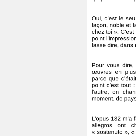
Oui, c’est le se
façon, noble et fa
chez toi ». C’es
point l’impressio
fasse dire, dans m
Pour vous dire, 
œuvres en plusi
parce que c’était
point c’est tout 
l’autre, on cha
moment, de pays
L’opus 132 m’a fai
allegros ont c
« sostenuto », «