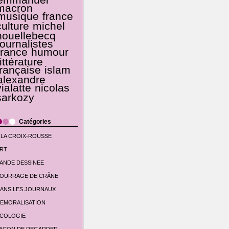
emmanuel
macron
musique
france
culture
michel
houellebecq
journalistes
france
humour
littérature
française
islam
alexandre
vialatte
nicolas
sarkozy
Catégories
 LA CROIX-ROUSSE
RT
ANDE DESSINEE
OURRAGE DE CRÂNE
ANS LES JOURNAUX
EMORALISATION
COLOGIE