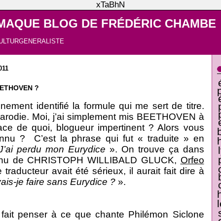
xTaBhN
MAQUE BLOG DE FRÉDÉRIC CHAMBE
ULTURGENERALISTE
011
EETHOVEN ?
ement identifié la formule qui me sert de titre.
 parodie. Moi, j’ai simplement mis BEETHOVEN à
lace de quoi, blogueur impertinent ? Alors vous
onnu ?
C’est la phrase qui fut « traduite » en
J’ai perdu mon Eurydice
». On trouve ça dans
connu de CHRISTOPH WILLIBALD GLUCK,
Orfeo
e traducteur avait été sérieux, il aurait fait dire à
ais-je faire sans Eurydice ?
».
 fait penser à ce que chante Philémon Siclone