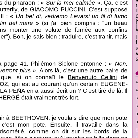
s du pharaon
: «
Sur la mer calmée
». Ça, c’est
terfly
, de GIACOMO PUCCINI. C’est supposé
 II : «
Un bel di, vedremo Levarsi un fil di fumo
fin del mare
» (si j’ai bien compris : "un beau
rons monter une volute de fumée aux confins
"). Bon, je sais bien : traduire, c’est trahir, mais
 la page 41, Philémon Siclone entonne : «
Non,
erront plus
». Alors là, c’est une autre paire de
 que, si on connaît le
Benvenuto Cellini
de
A
, qui est au courant qu’un certain EUGENE-
 PEÑA en a aussi écrit un ? C’est tiré de là. Il
A
 HERGÉ était vraiment très fort.
B
B
D
nir à BEETHOVEN, je voulais dire que mon pote
D
c’est mon pote. Ensuite, il travaille dans la
adsométié, comme on dit sur les bords de la
E