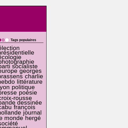
Tags populaires
élection
présidentielle
écologie
photographie
parti socialiste
europe
georges
brassens
charlie
hebdo
littérature
lyon
politique
presse
poésie
croix-rousse
bande dessinée
cabu
françois
hollande
journal
le monde
hergé
société