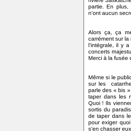
rivière Saskatche
partie. En plus,
n’ont aucun secre
Alors ça, ça me
carrément sur l
l’intégrale, il 
concerts majestu
Merci à la fus
Même si le public
sur les
catarrh
parle des « bis »
taper dans les
Quoi ! Ils vienn
sortis du paradis
de taper dans l
pour exiger quoi 
s’en chasser eu