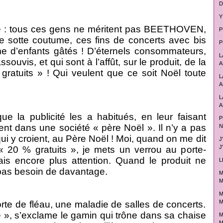
D
Y
re : tous ces gens ne méritent pas BEETHOVEN,
P
lle sotte coutume, ces fins de concerts avec bis
P
me d’enfants gâtés ! D’éternels consommateurs,
L
souvis, et qui sont à l’affût, sur le produit, de la
A
ratuits » ! Qui veulent que ce soit Noël toute
L
A
L
A
que la publicité les a habitués, en leur faisant
P
aient dans une société « père Noël ». Il n’y a pas
N
ui y croient, au Père Noël ! Moi, quand on me dit
J
J
 20 % gratuits », je mets un verrou au porte-
ais encore plus attention. Quand le produit ne
L
a pas besoin de davantage.
M
M
M
M
rte de fléau, une maladie de salles de concerts.
 », s’exclame le gamin qui trône dans sa chaise
M
M