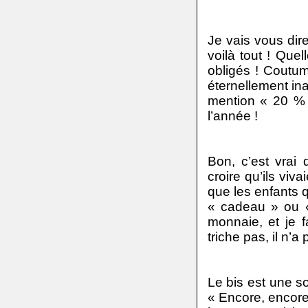
Je vais vous di
voilà tout ! Que
obligés ! Coutu
éternellement inas
mention « 20 % g
l’année !
Bon, c’est vrai 
croire qu’ils viv
que les enfants q
« cadeau » ou «
monnaie, et je f
triche pas, il n’
Le bis est une so
« Encore, encore