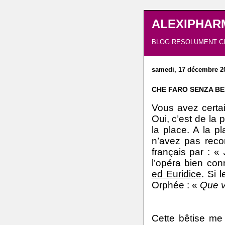
ALEXIPHAR
BLOG RESOLUMENT C
samedi, 17 décembre 2
CHE FARO SENZA B
Vous avez certain
Oui, c’est de la
la place. A la p
n’avez pas rec
français par : «
l’opéra bien 
ed Euridice
. Si l
Orphée : «
Que v
Cette bêtise me