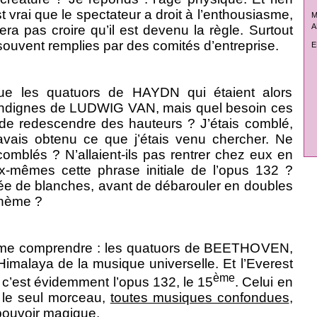
st vrai que le spectateur a droit à l’enthousiasme,
M
A
ra pas croire qu’il est devenu la règle. Surtout
souvent remplies par des comités d’entreprise.
E
ue les quatuors de HAYDN qui étaient alors
indignes de LUDWIG VAN, mais quel besoin ces
 de redescendre des hauteurs ? J’étais comblé,
’avais obtenu ce que j’étais venu chercher. Ne
, comblés ? N’allaient-ils pas rentrer chez eux en
x-mêmes cette phrase initiale de l’opus 132 ?
ée de blanches, avant de débarouler en doubles
thème ?
si me comprendre : les quatuors de BEETHOVEN,
’Himalaya de la musique universelle. Et l’Everest
ème
 c’est évidemment l’opus 132, le 15
. Celui en
 le seul morceau,
toutes musiques confondues
,
pouvoir magique.