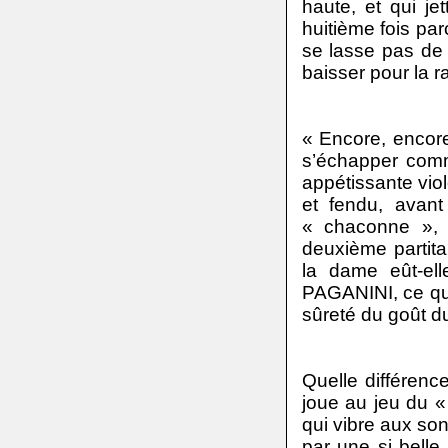
haute, et qui jet
huitième fois parc
se lasse pas de
baisser pour la r
« Encore, encore
s’échapper comm
appétissante vio
et fendu, avant
« chaconne »,
deuxième parti
la dame eût-el
PAGANINI, ce qui
sûreté du goût d
Quelle différence
joue au jeu du «
qui vibre aux son
par une si belle