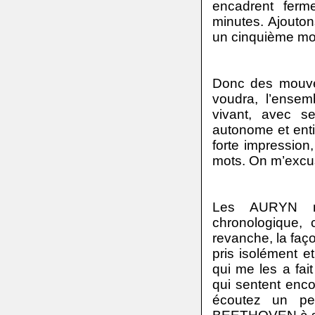
encadrent ferm
minutes. Ajouton
un cinquième mou
Donc des mouve
voudra, l’ense
vivant, avec s
autonome et entie
forte impression,
mots. On m’excus
Les AURYN n’o
chronologique,
revanche, la faço
pris isolément e
qui me les a fait
qui sentent en
écoutez un pe