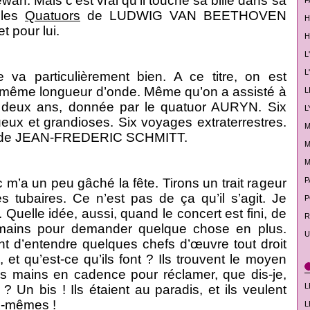
wan. Mais c’est vrai qu’il touche sa bille dans sa
F
 les
Quatuors
de LUDWIG VAN BEETHOVEN
H
t pour lui.
H
L
L
 va particulièrement bien. A ce titre, on est
a même longueur d’onde. Même qu’on a assisté à
L
y a deux ans, donnée par le quatuor AURYN. Six
L
eux et grandioses. Six voyages extraterrestres.
M
ée de JEAN-FREDERIC SCHMITT.
M
M
 m’a un peu gâché la fête. Tirons un trait rageur
P
es tubaires. Ce n’est pas de ça qu’il s’agit. Je
P
. Quelle idée, aussi, quand le concert est fini, de
R
 mains pour demander quelque chose en plus.
U
ent d’entendre quelques chefs d’œuvre tout droit
, et qu’est-ce qu’ils font ? Ils trouvent le moyen
es mains en cadence pour réclamer, que dis-je,
L
? Un bis ! Ils étaient au paradis, et ils veulent
x-mêmes !
L