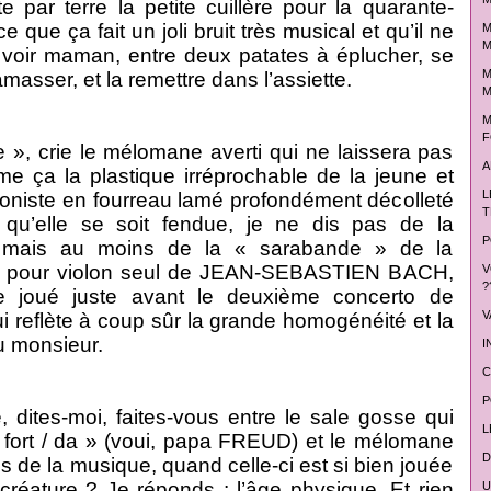
te par terre la petite cuillère pour la quarante-
e que ça fait un joli bruit très musical et qu’il ne
M
M
 voir maman, entre deux patates à éplucher, se
M
amasser, et la remettre dans l’assiette.
M
M
F
 », crie le mélomane averti qui ne laissera pas
A
e ça la plastique irréprochable de la jeune et
L
loniste en fourreau lamé profondément décolleté
T
 qu’elle se soit fendue, je ne dis pas de la
P
 mais au moins de la « sarabande » de la
ta pour violon seul de JEAN-SEBASTIEN BACH,
V
?
le joué juste avant le deuxième concerto de
V
 reflète à coup sûr la grande homogénéité et la
u monsieur.
I
C
P
, dites-moi, faites-vous entre le sale gosse qui
L
 fort / da » (voui, papa FREUD) et le mélomane
D
s de la musique, quand celle-ci est si bien jouée
 créature ? Je réponds : l’âge physique. Et rien
U