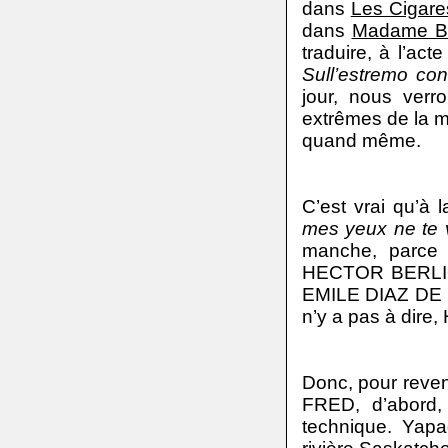
dans
Les Cigare
dans
Madame But
traduire, à l’acte
Sull’estremo con
jour, nous ver
extrêmes de la mer
quand même.
C’est vrai qu’à
mes yeux ne te v
manche, parce
HECTOR BERLIOZ
EMILE DIAZ DE LA
n’y a pas à dire,
Donc, pour reve
FRED, d’abord, 
technique. Yap