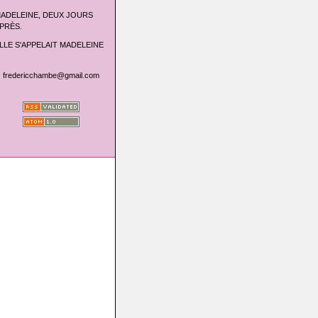
ADELEINE, DEUX JOURS
PRÈS.
LLE S'APPELAIT MADELEINE
fredericchambe@gmail.com