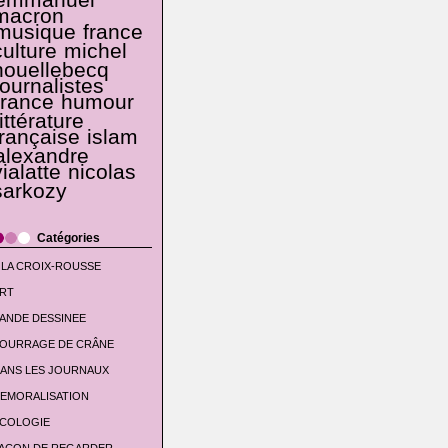
emmanuel
macron
musique
france
culture
michel
houellebecq
journalistes
france
humour
littérature
française
islam
alexandre
vialatte
nicolas
sarkozy
Catégories
 LA CROIX-ROUSSE
RT
ANDE DESSINEE
OURRAGE DE CRÂNE
ANS LES JOURNAUX
EMORALISATION
COLOGIE