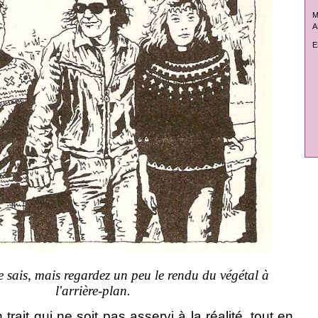
M
A
E
je sais, mais regardez un peu le rendu du végétal à
l'arrière-plan.
trait qui ne soit pas asservi à la réalité, tout en