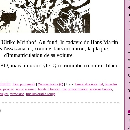
F
H
H
L
L
L
 Ulrike Meinhof. Au fond, le cadavre de Hans Martin
L
s l'assassinat et, comme dans un miroir, la plaque
M
d'immatriculation de sa voiture.
M
 BD, mais un vrai style. Qui triomphe en noir et blanc.
M
P
P
SSINEE
|
Lien permanent
|
Commentaires (0)
| Tags :
bande dessinée
,
bd
,
bazooka
ou picasso
,
revue à suivre
,
bande à baader
,
rote armee fraktion
,
andreas baader
,
R
hleyer
,
terrorisme
,
fraction armée rouge
U
5
L
L