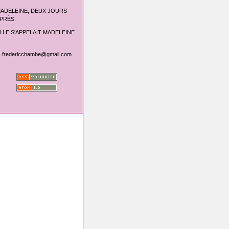
ADELEINE, DEUX JOURS
PRÈS.
LLE S'APPELAIT MADELEINE
fredericchambe@gmail.com