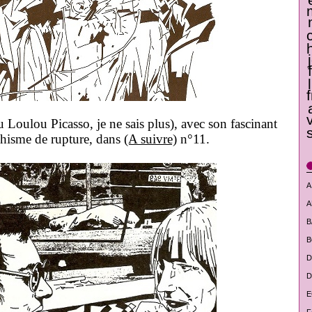
Loulou Picasso, je ne sais plus), avec son fascinant
hisme de rupture, dans
(A suivre)
n°11.
A
A
B
B
D
D
E