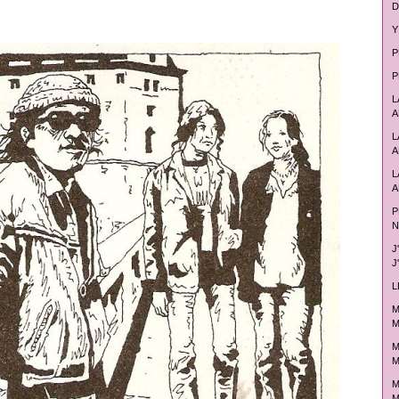
D
Y
P
P
L
A
L
A
L
A
P
N
J
J
L
M
M
M
M
M
M