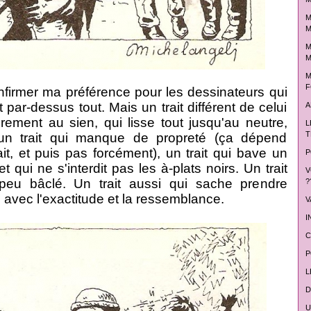
M
M
M
M
M
F
onfirmer ma préférence pour les dessinateurs qui
ait par-dessus tout. Mais un trait différent de celui
A
irement au sien, qui lisse tout jusqu'au neutre,
L
T
 un trait qui manque de propreté (ça dépend
it, et puis pas forcément), un trait qui bave un
P
t qui ne s'interdit pas les à-plats noirs. Un trait
V
n peu bâclé. Un trait aussi qui sache prendre
?
 avec l'exactitude et la ressemblance.
V
I
C
P
L
D
U