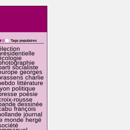
Tags populaires
élection
présidentielle
écologie
photographie
parti socialiste
europe
georges
brassens
charlie
hebdo
littérature
lyon
politique
presse
poésie
croix-rousse
bande dessinée
cabu
françois
hollande
journal
le monde
hergé
société