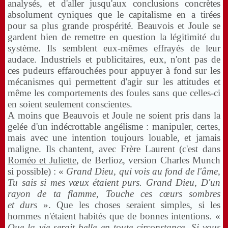
analysés, et d'aller jusqu'aux conclusions concrètes
absolument cyniques que le capitalisme en a tirées
pour sa plus grande prospérité. Beauvois et Joule se
gardent bien de remettre en question la légitimité du
système. Ils semblent eux-mêmes effrayés de leur
audace. Industriels et publicitaires, eux, n'ont pas de
ces pudeurs effarouchées pour appuyer à fond sur les
mécanismes qui permettent d'agir sur les attitudes et
même les comportements des foules sans que celles-ci
en soient seulement conscientes.
A moins que Beauvois et Joule ne soient pris dans la
gelée d'un indécrottable angélisme : manipuler, certes,
mais avec une intention toujours louable, et jamais
maligne. Ils chantent, avec Frère Laurent (c'est dans
Roméo et Juliette
, de Berlioz, version Charles Munch
si possible) : «
Grand Dieu, qui vois au fond de l'âme,
Tu sais si mes
vœux
étaient purs. Grand Dieu, D'un
rayon de ta flamme, Touche ces
cœurs
sombres
et durs
». Que les choses seraient simples, si les
hommes n'étaient habités que de bonnes intentions. «
Que la vie serait belle en toute circonstance, Si vous