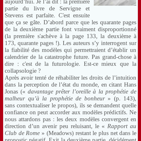
aujourd’hui. Je l’ai dit : la première
partie du livre de Servigne et
Stevens est parfaite. C'est ensuite
que ça se gâte. D’abord parce que les quarante pages
de la deuxième partie font vraiment disproportionné
(la première s'achève à la page 133, la deuxième à
173, quarante pages !). Les auteurs s’y interrogent sur
la fiabilité des modèles qui permettraient d’établir un
calendrier de la catastrophe future.
Pas grand-chose à
dire : c'est de la futurologie. Est-ce mieux que la
collapsologie ?
Après avoir tenté de réhabiliter les droits de l’intuition
dans la perception de l’état du monde, en citant Hans
Jonas («
davantage prêter l’oreille à la prophétie de
malheur qu’à la prophétie de bonheur
» (p. 143),
sans contextualiser le propos), ils se demandent quelle
confiance on peut accorder aux modèles prédictifs. Ne
nous attardons pas : les deux modèles convergent en
direction d’un avenir peu reluisant, le «
Rapport au
Club de Rome
» (Meadows) restant le plus net dans le
pronostic négatif. Exit la deuxième partie, décidément