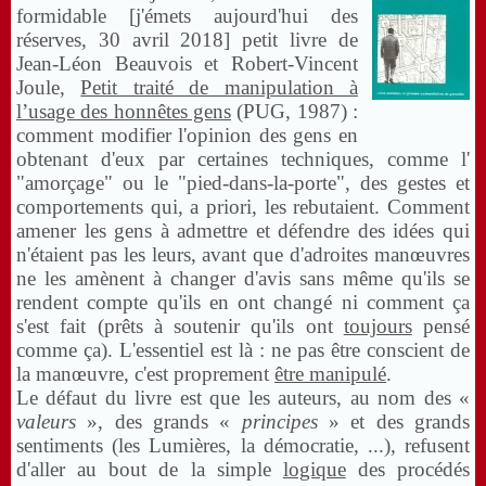
formidable [j'émets aujourd'hui des
réserves, 30 avril 2018] petit livre de
Jean-Léon Beauvois et Robert-Vincent
Joule,
Petit traité de manipulation à
l’usage des honnêtes gens
(PUG, 1987) :
comment modifier l'opinion des gens en
obtenant d'eux par certaines techniques, comme l'
"amorçage" ou le "pied-dans-la-porte", des gestes et
comportements qui, a priori, les rebutaient. Comment
amener les gens à admettre et défendre des idées qui
n'étaient pas les leurs, avant que d'adroites manœuvres
ne les amènent à changer d'avis sans même qu'ils se
rendent compte qu'ils en ont changé ni comment ça
s'est fait (prêts à soutenir qu'ils ont
toujours
pensé
comme ça). L'essentiel est là : ne pas être conscient de
la manœuvre, c'est proprement
être manipulé
.
Le défaut du livre est que les auteurs, au nom des «
valeurs
», des grands «
principes
» et des grands
sentiments (les Lumières, la démocratie, ...), refusent
d'aller au bout de la simple
logique
des procédés