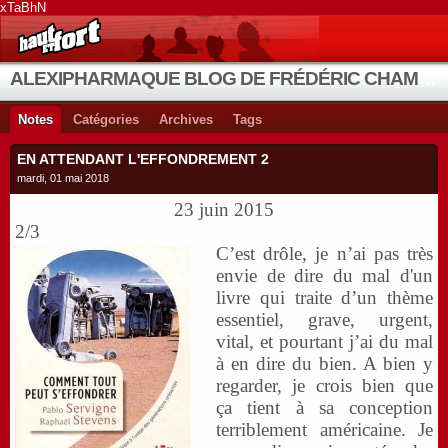
xTaBhN
ALEXIPHARMAQUE BLOG DE FRÉDÉRIC CHAMBE
Notes
Catégories
Archives
Tags
EN ATTENDANT L'EFFONDREMENT 2
mardi, 01 mai 2018
23 juin 2015
2/3
C’est drôle, je n’ai pas très
envie de dire du mal d'un
livre qui traite d’un thème
essentiel, grave, urgent,
vital, et pourtant j’ai du mal
à en dire du bien. A bien y
regarder, je crois bien que
ça tient à sa conception
terriblement américaine. Je