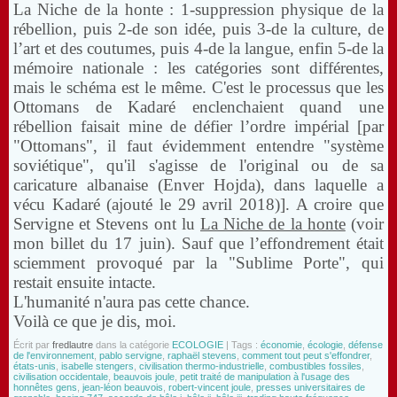
La Niche de la honte : 1-suppression physique de la
rébellion, puis 2-de son idée, puis 3-de la culture, de
l’art et des coutumes, puis 4-de la langue, enfin 5-de la
mémoire nationale : les catégories sont différentes,
mais le schéma est le même. C'est le processus que les
Ottomans de Kadaré enclenchaient quand une
rébellion faisait mine de défier l’ordre impérial [par
"Ottomans", il faut évidemment entendre "système
soviétique", qu'il s'agisse de l'original ou de sa
caricature albanaise (Enver Hojda), dans laquelle a
vécu Kadaré (ajouté le 29 avril 2018)]. A croire que
Servigne et Stevens ont lu
La Niche de la honte
(voir
mon billet du 17 juin). Sauf que l’effondrement était
sciemment provoqué par la "Sublime Porte", qui
restait ensuite intacte.
L'humanité n'aura pas cette chance.
Voilà ce que je dis, moi.
Écrit par
fredlautre
dans la catégorie
ECOLOGIE
| Tags :
économie
,
écologie
,
défense
de l'environnement
,
pablo servigne
,
raphaël stevens
,
comment tout peut s'effondrer
,
états-unis
,
isabelle stengers
,
civilisation thermo-industrielle
,
combustibles fossiles
,
civilisation occidentale
,
beauvois joule
,
petit traité de manipulation à l'usage des
honnêtes gens
,
jean-léon beauvois
,
robert-vincent joule
,
presses universitaires de