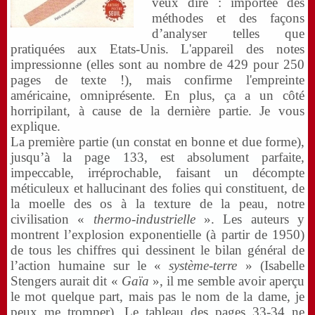
veux dire : importée des
méthodes et des façons
d’analyser telles que
pratiquées aux Etats-Unis. L'appareil des notes
impressionne (elles sont au nombre de 429 pour 250
pages de texte !), mais confirme l'empreinte
américaine, omniprésente. En plus, ça a un côté
horripilant, à cause de la dernière partie. Je vous
explique.
La première partie (un constat en bonne et due forme),
jusqu’à la page 133, est absolument parfaite,
impeccable, irréprochable, faisant un décompte
méticuleux et hallucinant des folies qui constituent, de
la moelle des os à la texture de la peau, notre
civilisation «
thermo-industrielle
». Les auteurs y
montrent l’explosion exponentielle (à partir de 1950)
de tous les chiffres qui dessinent le bilan général de
l’action humaine sur le «
système-terre
» (Isabelle
Stengers aurait dit «
Gaïa
», il me semble avoir aperçu
le mot quelque part, mais pas le nom de la dame, je
peux me tromper). Le tableau des pages 33-34 ne