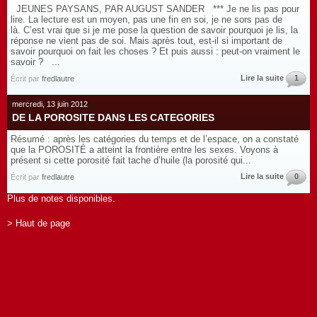
JEUNES PAYSANS, PAR AUGUST SANDER *** Je ne lis pas pour
lire. La lecture est un moyen, pas une fin en soi, je ne sors pas de
là. C’est vrai que si je me pose la question de savoir pourquoi je lis, la
réponse ne vient pas de soi. Mais après tout, est-il si important de
savoir pourquoi on fait les choses ? Et puis aussi : peut-on vraiment le
savoir ? ...
Lire la suite
1
Écrit par
fredlautre
mercredi, 13 juin 2012
DE LA POROSITE DANS LES CATEGORIES
Résumé : après les catégories du temps et de l’espace, on a constaté
que la POROSITÉ a atteint la frontière entre les sexes. Voyons à
présent si cette porosité fait tache d’huile (la porosité qui...
Lire la suite
0
Écrit par
fredlautre
Plus de notes disponibles.
> Haut de page