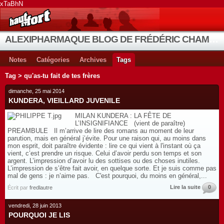
xTaBhN
ALEXIPHARMAQUE BLOG DE FRÉDÉRIC CHAMBE
Notes
Catégories
Archives
Tags
Tag > qu'as-tu fait de tes frères
dimanche, 25 mai 2014
KUNDERA, VIEILLARD JUVENILE
MILAN KUNDERA : LA FÊTE DE
L’INSIGNIFIANCE (vient de paraître)
PREAMBULE Il m’arrive de lire des romans au moment de leur
parution, mais en général j’évite. Pour une raison qui, au moins dans
mon esprit, doit paraître évidente : lire ce qui vient à l'instant où ça
vient, c’est prendre un risque. Celui d’avoir perdu son temps et son
argent. L’impression d’avoir lu des sottises ou des choses inutiles.
L’impression de s’être fait avoir, en quelque sorte. Et je suis comme pas
mal de gens : je n’aime pas. C'est pourquoi, du moins en général,...
Lire la suite
0
Écrit par
fredlautre
vendredi, 28 juin 2013
POURQUOI JE LIS