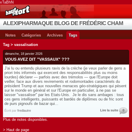
xTaBhN
ALEXIPHARMAQUE BLOG DE FRÉDÉRIC CHAMBE
Notes
Catégories
Archives
Tags
Tag > vassalisation
dimanche, 18 janvier 2026
VOUS AVEZ DIT "VASSAUX" ???
J'ai lu ou entendu plusieurs ravis de la crèche (je veux parler de gens a
priori très informés qui exercent des responsabilités plus ou moins
lourdes) déclarer — parfois avec des trémolos — que l'Europe doit
veiller, face aux divers revirements et rodomontades caractériels du
président Trump et aux nouvelles menaces géo-stratégiques qui pèsent
sur le monde en général et sur l'Europe en particulier, à ne pas se
laisser "vassaliser" par les Etats-Unis. Je le dis sans ambages : tous
ces gens intelligents, puissants et bardés de diplômes ou de fric sont
de purs pignoufs de bazar qui...
Lire la suite
0
Écrit par
fredlautre
Plus de notes disponibles.
> Haut de page