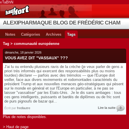
xTaBhN
ALEXIPHARMAQUE BLOG DE FRÉDÉRIC CHAMBE
Notes
Catégories
Archives
Tags
Tag > communauté européenne
dimanche, 18 janvier 2026
VOUS AVEZ DIT "VASSAUX" ???
J'ai lu ou entendu plusieurs ravis de la crèche (je veux parler de gens a
priori très informés qui exercent des responsabilités plus ou moins
lourdes) déclarer — parfois avec des trémolos — que l'Europe doit
veiller, face aux divers revirements et rodomontades caractériels du
président Trump et aux nouvelles menaces géo-stratégiques qui pèsent
sur le monde en général et sur l'Europe en particulier, à ne pas se
laisser "vassaliser" par les Etats-Unis. Je le dis sans ambages : tous
ces gens intelligents, puissants et bardés de diplômes ou de fric sont
de purs pignoufs de bazar qui...
Lire la suite
0
Écrit par
fredlautre
Plus de notes disponibles.
> Haut de page