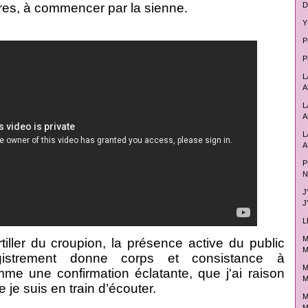
es, à commencer par la sienne.
D
Y
P
P
L
A
L
A
L
A
P
N
J
J
L
M
rtiller du croupion, la présence active du public
M
egistrement donne corps et consistance à
M
me une confirmation éclatante, que j'ai raison
M
 je suis en train d’écouter.
M
M