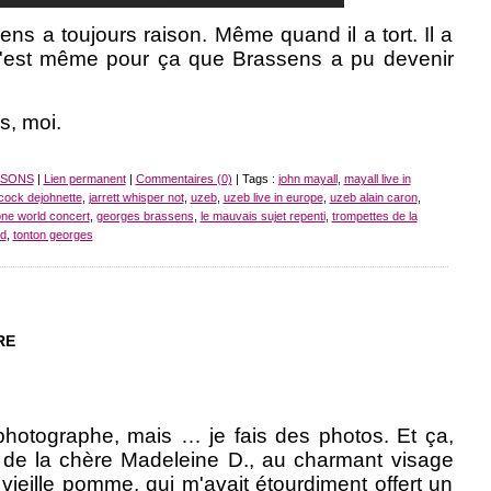
sens a toujours raison. Même quand il a tort. Il a
 C'est même pour ça que Brassens a pu devenir
s, moi.
NSONS
|
Lien permanent
|
Commentaires (0)
| Tags :
john mayall
,
mayall live in
acock dejohnette
,
jarrett whisper not
,
uzeb
,
uzeb live in europe
,
uzeb alain caron
,
ne world concert
,
georges brassens
,
le mauvais sujet repenti
,
trompettes de la
rd
,
tonton georges
RE
photographe, mais … je fais des photos. Et ça,
e de la chère Madeleine D., au charmant visage
ieille pomme, qui m'avait étourdiment offert un