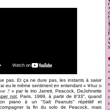
A
A
B
ue pas. Et ça ne dure pas, les instants à saisir
. J'ai eu le même sentiment en entendant «
What is
B
love ?
» par le trio Jarrett, Peacock, DeJohnette
D
per not
, Paris, 1999, à partir de 8'33", quand
D
 son piano à un "Salt Peanuts" répétitif et
E
accompagner la fin du solo de Peacock, mais