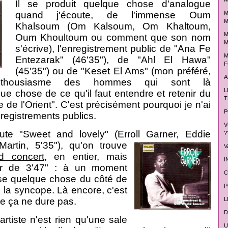
Il se produit quelque chose d'analogue
quand j'écoute, de l'immense Oum
M
M
Khalsoum (Om Kalsoum, Om Khaltoum,
M
Oum Khoultoum ou comment que son nom
M
s'écrive), l'enregistrement public de "Ana Fe
M
Entezarak" (46'35"), de "Ahl El Hawa"
F
(45'35") ou de "Keset El Ams" (mon préféré,
A
enthousiasme des hommes qui sont là
L
ue chose de ce qu'il faut entendre et retenir du
T
e de l'Orient". C'est précisément pourquoi je n'ai
P
registrements publics.
V
te "Sweet and lovely" (Erroll Garner, Eddie
?
Martin,
5'35"), qu'on trouve
V
d concert
, en entier, mais
I
tir de 3'47" : à un moment
C
sse quelque chose du côté de
P
e la syncope. Là encore, c'est
ue ça ne dure pas.
L
D
artiste n'est rien qu'une sale
U