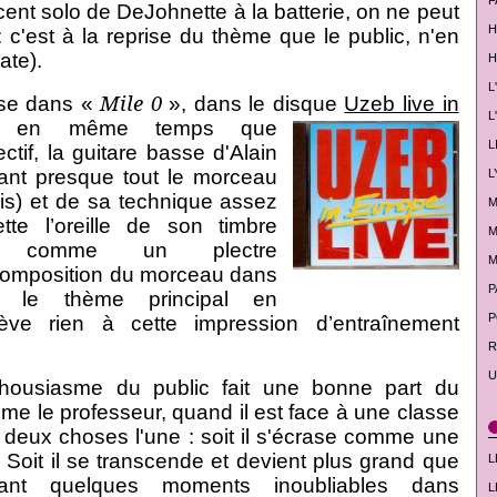
F
scent solo de DeJohnette à la batterie, on ne peut
H
 c'est à la reprise du thème que le public, n'en
ate).
H
L
Mile 0
sse dans «
», dans le disque
Uzeb live in
L
t, en même temps que
L
ctif, la guitare basse d'Alain
ant presque tout le morceau
L
fois) et de sa technique assez
M
uette l’oreille de son timbre
M
que, comme un plectre
M
 composition du morceau dans
P
, le thème principal en
P
enlève rien à cette impression d’entraînement
R
U
thousiasme du public fait une bonne part du
e le professeur, quand il est face à une classe
 deux choses l'une : soit il s'écrase comme une
Soit il se transcende et devient plus grand que
L
vant quelques moments inoubliables dans
L