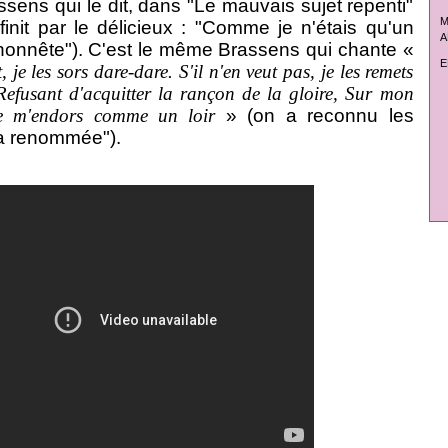
sens qui le dit, dans "Le mauvais sujet repenti"
M
finit par le délicieux : "Comme je n'étais qu'un
A
 honnête"). C'est le même Brassens qui chante «
E
, je les sors dare-dare. S'il n'en veut pas, je les remets
efusant d'acquitter la rançon de la gloire, Sur mon
 je m'endors comme un loir
» (on a reconnu les
la renommée").