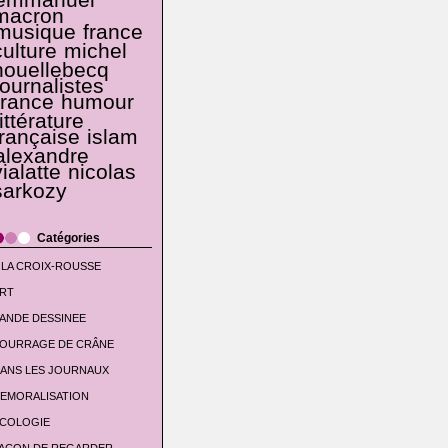
emmanuel
macron
musique
france
culture
michel
houellebecq
journalistes
france
humour
littérature
française
islam
alexandre
vialatte
nicolas
sarkozy
Catégories
 LA CROIX-ROUSSE
RT
ANDE DESSINEE
OURRAGE DE CRÂNE
ANS LES JOURNAUX
EMORALISATION
COLOGIE