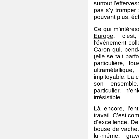
surtout l'efferve
pas s'y tromper :
pouvant plus, écl
Ce qui m’intére
Europe
, c’es
l’événement colle
Caron qui, pend
(elle se tait par
particulière, fo
ultramétalli
impitoyable. La
son ensemble
particulier, n’
irrésistible.
Là encore, l’en
travail.
C'est comm
d'excellence. De
bouse de vache. 
lui-même, gra