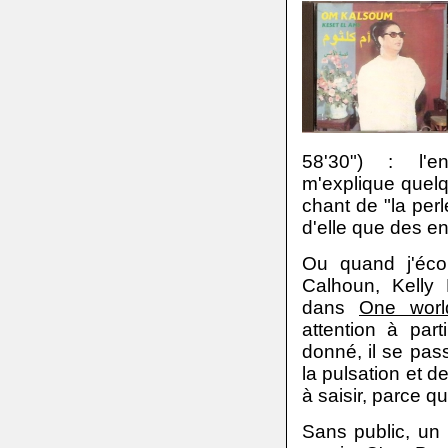
58'30") : l'
m'explique quelq
chant de "la perl
d'elle que des en
Ou quand j'écou
Calhoun, Kelly 
dans
One worl
attention à par
donné, il se pa
la pulsation et d
à saisir, parce q
Sans public, un 