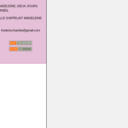
ADELEINE, DEUX JOURS
PRÈS.
LLE S'APPELAIT MADELEINE
fredericchambe@gmail.com