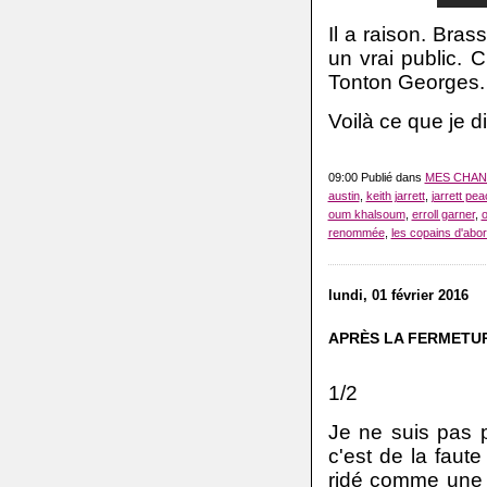
Il a raison. Bras
un vrai public.
Tonton Georges.
Voilà ce que je di
09:00 Publié dans
MES CHA
austin
,
keith jarrett
,
jarrett pe
oum khalsoum
,
erroll garner
,
o
renommée
,
les copains d'abo
lundi, 01 février 2016
APRÈS LA FERMETU
1/2
Je ne suis pas 
c'est de la faut
ridé comme une v