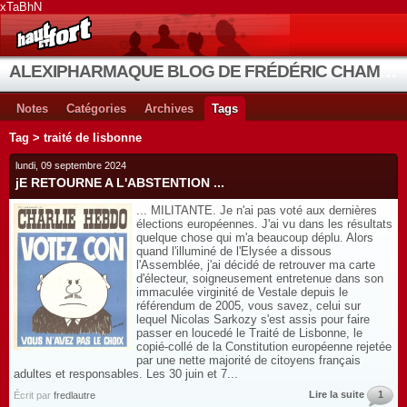
xTaBhN
ALEXIPHARMAQUE BLOG DE FRÉDÉRIC CHAMBE
Notes
Catégories
Archives
Tags
Tag > traité de lisbonne
lundi, 09 septembre 2024
jE RETOURNE A L'ABSTENTION ...
... MILITANTE. Je n'ai pas voté aux dernières
élections européennes. J'ai vu dans les résultats
quelque chose qui m'a beaucoup déplu. Alors
quand l'illuminé de l'Elysée a dissous
l'Assemblée, j'ai décidé de retrouver ma carte
d'électeur, soigneusement entretenue dans son
immaculée virginité de Vestale depuis le
référendum de 2005, vous savez, celui sur
lequel Nicolas Sarkozy s'est assis pour faire
passer en loucedé le Traité de Lisbonne, le
copié-collé de la Constitution européenne rejetée
par une nette majorité de citoyens français
adultes et responsables. Les 30 juin et 7...
Lire la suite
1
Écrit par
fredlautre