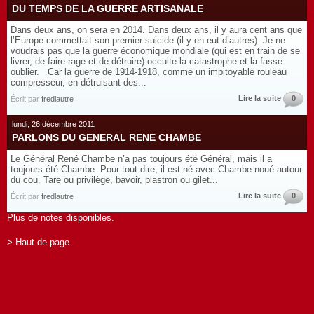
DU TEMPS DE LA GUERRE ARTISANALE
Dans deux ans, on sera en 2014. Dans deux ans, il y aura cent ans que
l’Europe commettait son premier suicide (il y en eut d’autres). Je ne
voudrais pas que la guerre économique mondiale (qui est en train de se
livrer, de faire rage et de détruire) occulte la catastrophe et la fasse
oublier. Car la guerre de 1914-1918, comme un impitoyable rouleau
compresseur, en détruisant des...
Lire la suite
0
Écrit par
fredlautre
lundi, 26 décembre 2011
PARLONS DU GENERAL RENE CHAMBE
Le Général René Chambe n’a pas toujours été Général, mais il a
toujours été Chambe. Pour tout dire, il est né avec Chambe noué autour
du cou. Tare ou privilège, bavoir, plastron ou gilet...
Lire la suite
0
Écrit par
fredlautre
Plus de notes disponibles.
> Haut de page