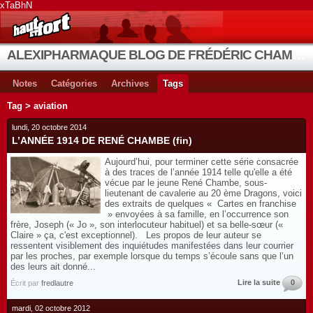
xTaBhN
ALEXIPHARMAQUE BLOG DE FRÉDÉRIC CHAMBE
Notes
Catégories
Archives
Tags
Tag > aviation
lundi, 20 octobre 2014
L’ANNÉE 1914 DE RENÉ CHAMBE (fin)
Aujourd’hui, pour terminer cette série consacrée
à des traces de l’année 1914 telle qu'elle a été
vécue par le jeune René Chambe, sous-
lieutenant de cavalerie au 20 ème Dragons, voici
des extraits de quelques « Cartes en franchise
» envoyées à sa famille, en l’occurrence son
frère, Joseph (« Jo », son interlocuteur habituel) et sa belle-sœur («
Claire » ça, c'est exceptionnel). Les propos de leur auteur se
ressentent visiblement des inquiétudes manifestées dans leur courrier
par les proches, par exemple lorsque du temps s’écoule sans que l’un
des leurs ait donné...
Lire la suite
0
Écrit par
fredlautre
mardi, 02 octobre 2012